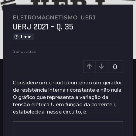
ELETROMAGNETISMO
,
UERJ
5
UERJ 2021 – Q. 35
a
n
1 min
o
s
b
5 anos atrás
2
a
y
a
t
G
n
0
u
r
o
i
s
á
m
a
Considere um circuito contendo um gerador
s
a
t
de resistência interna r constante e não nula.
2
r
r
O gráfico que representa a variação da
ã
a
á
e
s
tensão elétrica U em função da corrente i,
n
s
estabelecida nesse circuito, é:
o
s
a
t