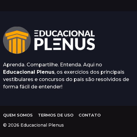
0 COMENTÁRIOS
i
o
n
O seu endereço de e-mail não será
publicado.
Campos obrigatórios são
marcados com
*
Aprenda. Compartilhe. Entenda. Aqui no
Salvar meus dados neste
Educacional Plenus
, os exercícios dos principais
navegador para a próxima vez
vestibulares e concursos do país são resolvidos de
que eu comentar.
forma fácil de entender!
QUEM SOMOS
TERMOS DE USO
CONTATO
© 2026 Educacional Plenus