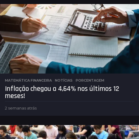
MATEMÁTICA FINANCEIRA
,
NOTÍCIAS
PORCENTAGEM
Inflação chegou a 4,64% nos últimos 12
meses!
2 semanas atrás
2
s
e
m
a
n