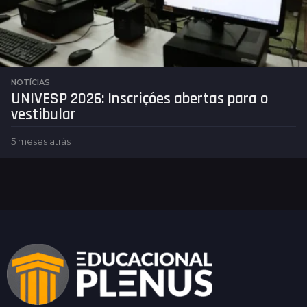
s
NOTÍCIAS
UNIVESP 2026: Inscrições abertas para o
vestibular
5 meses atrás
5
m
e
s
e
s
a
t
r
á
s