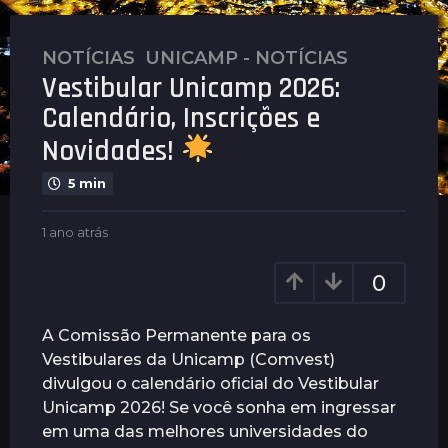
NOTÍCIAS
,
UNICAMP - NOTÍCIAS
1
Vestibular Unicamp 2026:
a
n
Calendário, Inscrições e
o
Novidades!
a
t
5 min
r
á
b
1 ano atrás
1
s
y
a
P
n
1
0
l
o
a
e
a
n
n
t
A Comissão Permanente para os
u
o
r
Vestibulares da Unicamp (Comvest)
s
á
a
divulgou o calendário oficial do Vestibular
s
t
Unicamp 2026! Se você sonha em ingressar
r
em uma das melhores universidades do
á