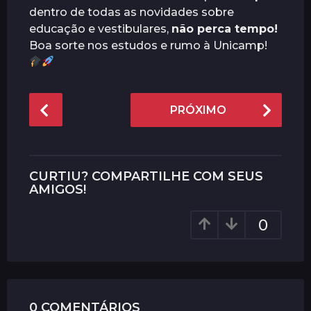
dentro de todas as novidades sobre
educação e vestibulares,
não perca tempo!
Boa sorte nos estudos e rumo à Unicamp!
P
PRÓXIMO
o
s
t
P
CURTIU? COMPARTILHE COM SEUS
a
AMIGOS!
g
0
i
n
a
t
i
0 COMENTÁRIOS