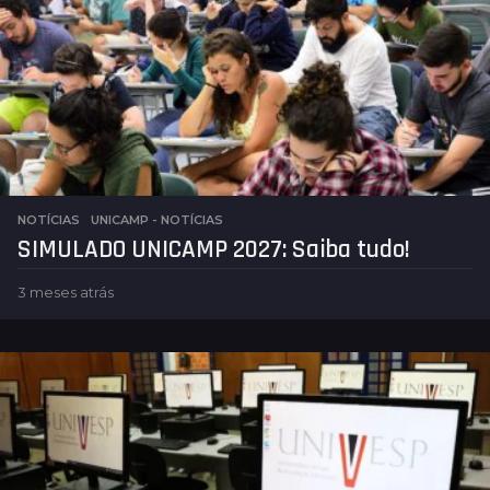
a
s
a
t
r
á
s
NOTÍCIAS
,
UNICAMP - NOTÍCIAS
SIMULADO UNICAMP 2027: Saiba tudo!
3 meses atrás
3
m
e
s
e
s
a
t
r
á