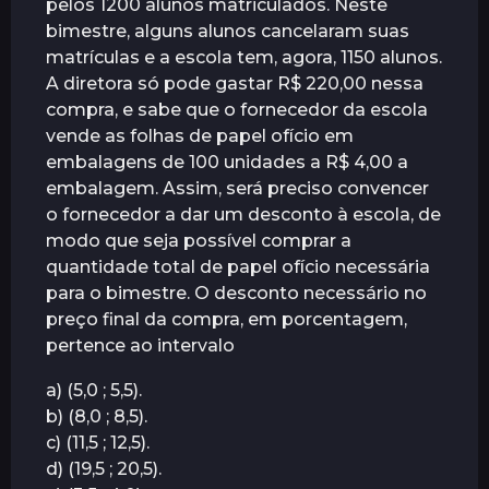
pelos 1200 alunos matriculados. Neste
r
bimestre, alguns alunos cancelaram suas
á
matrículas e a escola tem, agora, 1150 alunos.
s
A diretora só pode gastar R$ 220,00 nessa
compra, e sabe que o fornecedor da escola
vende as folhas de papel ofício em
embalagens de 100 unidades a R$ 4,00 a
embalagem. Assim, será preciso convencer
o fornecedor a dar um desconto à escola, de
modo que seja possível comprar a
quantidade total de papel ofício necessária
para o bimestre. O desconto necessário no
preço final da compra, em porcentagem,
pertence ao intervalo
a) (5,0 ; 5,5).
b) (8,0 ; 8,5).
c) (11,5 ; 12,5).
d) (19,5 ; 20,5).