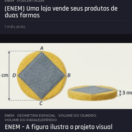
ENEM
,
PORCENTAGEM
(ENEM) Uma loja vende seus produtos de
duas formas
1 mês atrás
1
m
ê
s
a
t
r
á
s
ENEM
,
GEOMETRIA ESPACIAL
VOLUME DO CILINDRO
,
VOLUME DO PARALELEPÍPEDO
ENEM – A figura ilustra o projeto visual