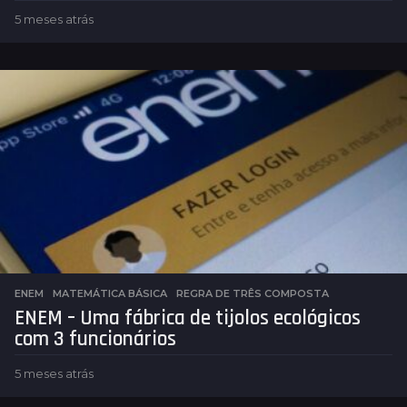
5 meses atrás
5
m
e
s
e
s
a
t
r
á
s
ENEM
,
MATEMÁTICA BÁSICA
REGRA DE TRÊS COMPOSTA
ENEM – Uma fábrica de tijolos ecológicos
com 3 funcionários
5 meses atrás
5
m