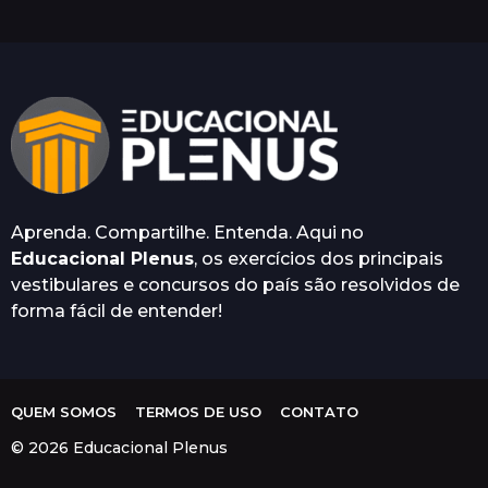
e
s
e
s
a
t
r
á
s
Aprenda. Compartilhe. Entenda. Aqui no
Educacional Plenus
, os exercícios dos principais
vestibulares e concursos do país são resolvidos de
forma fácil de entender!
QUEM SOMOS
TERMOS DE USO
CONTATO
© 2026 Educacional Plenus