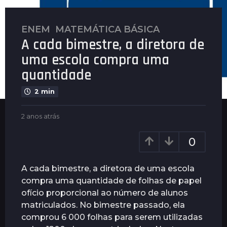
ENEM
,
MATEMÁTICA BÁSICA
2
A cada bimestre, a diretora de
a
n
uma escola compra uma
o
quantidade
s
a
2 min
t
r
b
2 anos atrás
2
y
a
á
P
n
s
0
l
o
2
e
s
a
n
a
A cada bimestre, a diretora de uma escola
u
t
n
compra uma quantidade de folhas de papel
s
r
o
ofício proporcional ao número de alunos
á
s
s
matriculados. No bimestre passado, ela
a
comprou 6 000 folhas para serem utilizadas
t