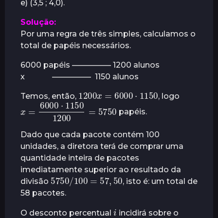
e) (3,5 ; 4,0).
Solução:
Por uma regra de três simples, calculamos o
total de papéis necessários.
6000 papéis ————— 1200 alunos
x ————— 1150 alunos
1200
x
=
6000
1150
⋅
Temos, então,
, logo
x
=
6000
⋅
5750
1150
1200
=
papéis.
Dado que cada pacote contém 100
unidades, a diretora terá de comprar uma
quantidade inteira de pacotes
imediatamente superior ao resultado da
5750
/
100
50
=
57
,
divisão
, isto é: um total de
58 pacotes.
i
O desconto percentual
incidirá sobre o