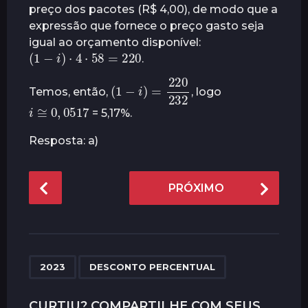
preço dos pacotes (R$ 4,00), de modo que a
expressão que fornece o preço gasto seja
igual ao orçamento disponível:
(
1
−
i
)
⋅
4
⋅
58
=
220
.
(
1
−
i
)
=
232
220
Temos, então,
, logo
i
≅
0
,
0517
= 5,17%.
Resposta: a)
P
PRÓXIMO
o
s
t
P
,
a
2023
DESCONTO PERCENTUAL
g
i
CURTIU? COMPARTILHE COM SEUS