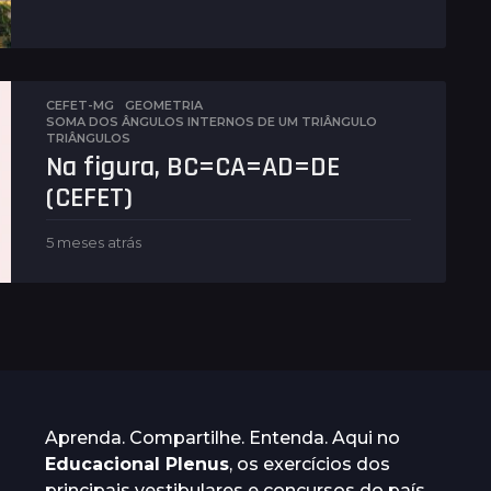
e
s
e
s
a
CEFET-MG
,
GEOMETRIA
t
SOMA DOS ÂNGULOS INTERNOS DE UM TRIÂNGULO
,
r
TRIÂNGULOS
á
Na figura, BC=CA=AD=DE
s
(CEFET)
5 meses atrás
5
m
e
s
e
s
a
t
r
á
Aprenda. Compartilhe. Entenda. Aqui no
s
Educacional Plenus
, os exercícios dos
principais vestibulares e concursos do país