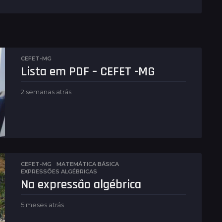
CEFET-MG
Lista em PDF – CEFET -MG
2 semanas atrás
6
d
i
a
s
a
t
r
CEFET-MG
,
MATEMÁTICA BÁSICA
á
EXPRESSÕES ALGÉBRICAS
s
Na expressão algébrica
5 meses atrás
5
m