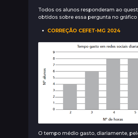
o
Todos os alunos responderam ao questi
a
obtidos sobre essa pergunta no gráfico 
t
r
CORREÇÃO CEFET-MG 2024
á
s
O tempo médio gasto, diariamente, pel