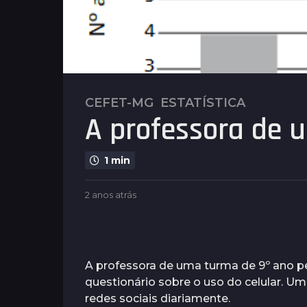
CEFET-MG
,
ESTATÍSTICA
2
A professora de 
a
n
o
1 min
s
a
b
2 anos atrás
1
t
y
a
r
P
n
l
á
o
e
a
s
n
t
A professora de uma turma de 9º ano 
1
u
r
questionário sobre o uso do celular. 
a
s
á
redes sociais diariamente.
s
n