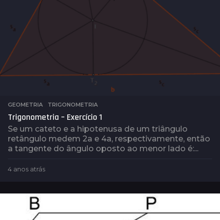
GEOMETRIA
,
TRIGONOMETRIA
Trigonometria – Exercício 1
Se um cateto e a hipotenusa de um triângulo
retângulo medem 2a e 4a, respectivamente, então
a tangente do ângulo oposto ao menor lado é:...
4 anos atrás
4
a
n
o
s
a