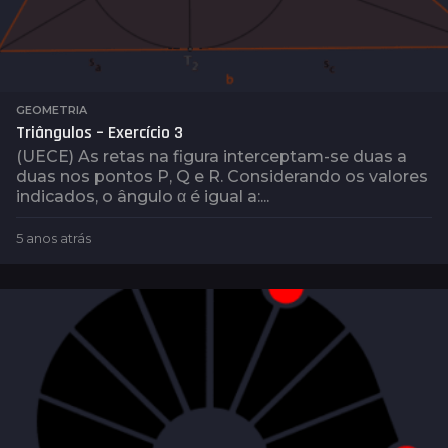
GEOMETRIA
Triângulos – Exercício 3
(UECE) As retas na figura interceptam-se duas a
duas nos pontos P, Q e R. Considerando os valores
indicados, o ângulo α é igual a:...
5 anos atrás
5
a
n
o
s
a
t
r
á
s