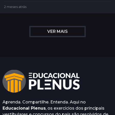
2 meses atrás
3
s
e
m
a
VER MAIS
n
a
s
a
t
r
á
s
Aprenda. Compartilhe. Entenda. Aqui no
Educacional Plenus
, os exercícios dos principais
vestibulares e concursos do país são resolvidos de