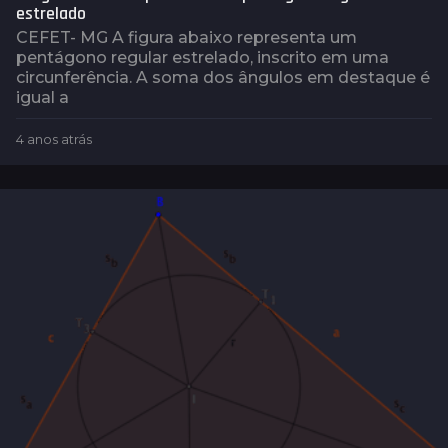
estrelado
CEFET- MG A figura abaixo representa um
pentágono regular estrelado, inscrito em uma
circunferência. A soma dos ângulos em destaque é
igual a
4 anos atrás
2
a
n
o
s
a
t
r
á
s