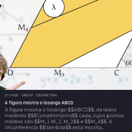
t
r
á
s
2ª FASE - UNESP
,
GEOMETRIA
A figura mostra o losango ABCD
A figura mostra o losango $$ABCD$$, de lados
medindo $$8\,\mathrm{cm}$$ cada, cujos pontos
médios são $$M_1, M_2, M_3$$ e $$M_4$$. A
circunferência $$\lambda$$ está inscrita...