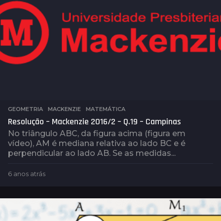
t
r
á
s
GEOMETRIA
,
MACKENZIE
,
MATEMÁTICA
Resolução – Mackenzie 2016/2 – Q.19 – Campinas
No triângulo ABC, da figura acima (figura em
vídeo), AM é mediana relativa ao lado BC e é
perpendicular ao lado AB. Se as medidas...
6 anos atrás
6
a
n
o
s
a