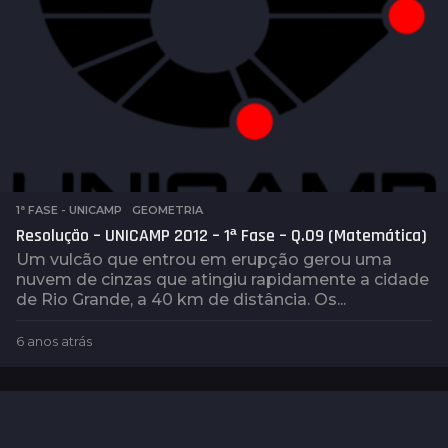
1ª FASE - UNICAMP
,
GEOMETRIA
Resolução – UNICAMP 2012 – 1ª Fase – Q.09 (Matemática)
Um vulcão que entrou em erupção gerou uma
nuvem de cinzas que atingiu rapidamente a cidade
de Rio Grande, a 40 km de distância. Os...
6 anos atrás
6
a
n
o
s
a