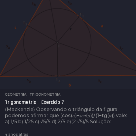
t
r
á
s
GEOMETRIA
,
TRIGONOMETRIA
Trigonometria – Exercício 7
(Mackenzie) Observando o triângulo da figura,
podemos afirmar que (cos⁡(𝛼)−𝑠𝑒𝑛(𝛼))/(1−tg⁡(𝛼)) vale:
a) 1/5 b) 1/25 c) √5/5 d) 2/5 e)(2 √5)/5 Solução:
4 anos atrás
4