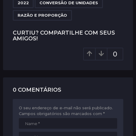
,
,
a
2022
CONVERSÃO DE UNIDADES
g
RAZÃO E PROPORÇÃO
i
n
CURTIU? COMPARTILHE COM SEUS
a
AMIGOS!
t
i
0
o
n
0 COMENTÁRIOS
O seu endereço de e-mail não será publicado.
Campos obrigatórios são marcados com
*