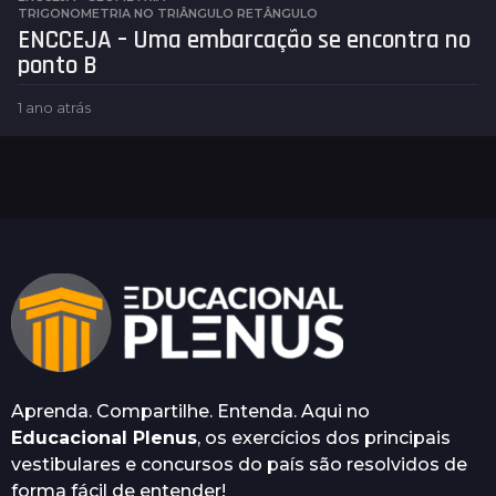
TRIGONOMETRIA NO TRIÂNGULO RETÂNGULO
ENCCEJA – Uma embarcação se encontra no
ponto B
1 ano atrás
1
a
n
o
a
t
r
á
s
Aprenda. Compartilhe. Entenda. Aqui no
Educacional Plenus
, os exercícios dos principais
vestibulares e concursos do país são resolvidos de
forma fácil de entender!