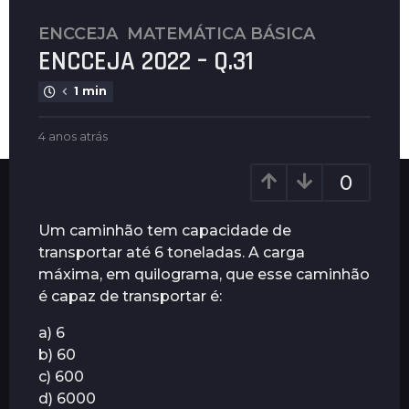
ENCCEJA
,
MATEMÁTICA BÁSICA
4
ENCCEJA 2022 – Q.31
a
n
1 min
o
s
b
4 anos atrás
4
a
y
a
t
P
n
0
l
r
o
e
s
á
n
a
Um caminhão tem capacidade de
s
u
t
transportar até 6 toneladas. A carga
4
s
r
máxima, em quilograma, que esse caminhão
a
á
s
é capaz de transportar é:
n
o
a) 6
s
b) 60
a
c) 600
t
d) 6000
r