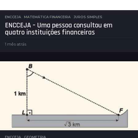
ENCCEJA
,
MATEMÁTICA FINANCEIRA
JUROS SIMPLES
ENCCEJA – Uma pessoa consultou em
quatro instituições financeiras
1 mês atrás
1
m
ê
s
a
t
r
á
s
ENCCEJA
,
GEOMETRIA