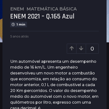
ENEM
,
MATEMÁTICA BÁSICA
5
ENEM 2021 – Q.165 Azul
a
n
1 min
o
s
b
5 anos atrás
5
a
y
a
t
P
n
0
l
r
o
e
s
á
n
a
Um automóvel apresenta um desempenho
s
u
t
médio de 16 km/L. Um engenheiro
5
s
r
desenvolveu um novo motor a combustão
a
á
s
que economiza, em relação ao consumo do
n
motor anterior, 0,1 L de combustível a cada
o
20 Km percorridos. O valor do desempenho
s
médio do automóvel com o novo motor, em
a
quilômetros por litro, expresso com uma
t
casa decimal, é
r