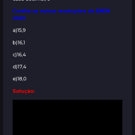
á
Confira as outras resoluções do ENEM
s
2021!
a)15,9
b)16,1
c)16,4
d)17,4
e)18,0
Solução: