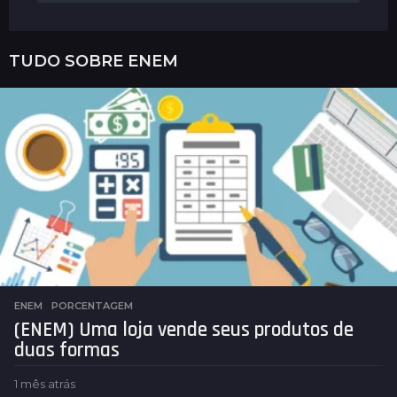
TUDO SOBRE
ENEM
ENEM
,
PORCENTAGEM
(ENEM) Uma loja vende seus produtos de
duas formas
1 mês atrás
1