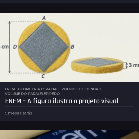
m
ê
s
a
t
r
á
s
ENEM
,
GEOMETRIA ESPACIAL
VOLUME DO CILINDRO
,
VOLUME DO PARALELEPÍPEDO
ENEM – A figura ilustra o projeto visual
5 meses atrás
5
m
e
s
e