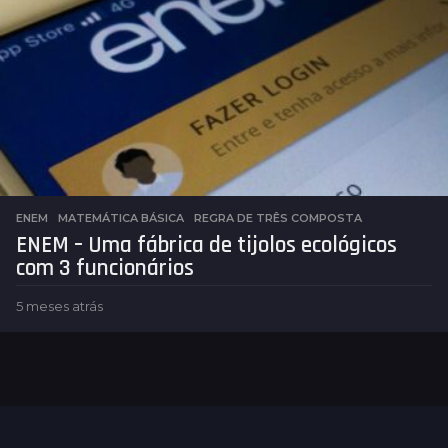
s
a
t
r
á
s
ENEM
,
MATEMÁTICA BÁSICA
REGRA DE TRÊS COMPOSTA
ENEM – Uma fábrica de tijolos ecológicos
com 3 funcionários
5 meses atrás
5
m
e
s
e
s
a
t