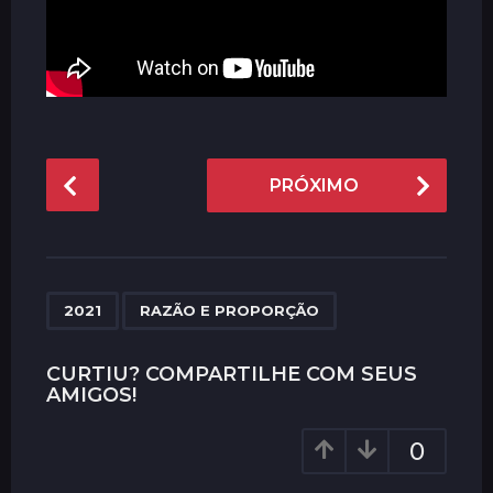
P
PRÓXIMO
o
s
t
P
,
a
2021
RAZÃO E PROPORÇÃO
g
i
CURTIU? COMPARTILHE COM SEUS
AMIGOS!
n
a
0
t
i