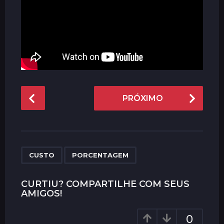
P
PRÓXIMO
o
s
t
P
,
a
CUSTO
PORCENTAGEM
g
i
CURTIU? COMPARTILHE COM SEUS
AMIGOS!
n
a
0
t