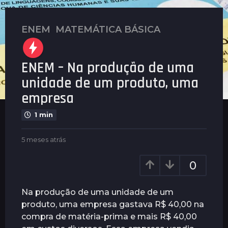
ENEM
,
MATEMÁTICA BÁSICA
5
m
e
ENEM – Na produção de uma
s
e
unidade de um produto, uma
s
empresa
a
t
1 min
r
á
b
5 meses atrás
5
y
m
s
P
e
0
5
l
s
m
e
e
n
e
s
Na produção de uma unidade de um
u
a
s
produto, uma empresa gastava R$ 40,00 na
s
t
e
compra de matéria-prima e mais R$ 40,00
r
s
á