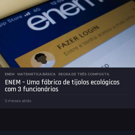
s
e
s
a
t
r
á
s
ENEM
,
MATEMÁTICA BÁSICA
REGRA DE TRÊS COMPOSTA
ENEM – Uma fábrica de tijolos ecológicos
com 3 funcionários
5 meses atrás
5
m
e
s
e
s
a