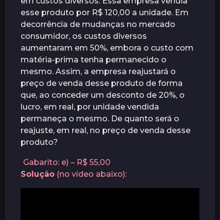
em custos diversos. Essa empresa vendia
s
a
esse produto por R$ 120,00 a unidade. Em
t
decorrência de mudanças no mercado
r
consumidor, os custos diversos
á
aumentaram em 50%, embora o custo com
s
matéria-prima tenha permanecido o
mesmo. Assim, a empresa reajustará o
preço de venda desse produto de forma
que, ao conceder um desconto de 20%, o
lucro, em real, por unidade vendida
permaneça o mesmo. De quanto será o
reajuste, em real, no preço de venda desse
produto?
Gabarito: e) – R$ 55,00
Solução
(no vídeo abaixo):