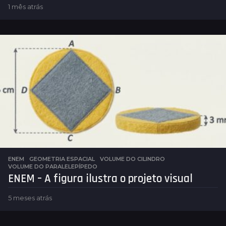
1 mês atrás
1
m
ê
s
a
t
r
á
s
ENEM
,
GEOMETRIA ESPACIAL
VOLUME DO CILINDRO
,
VOLUME DO PARALELEPÍPEDO
ENEM – A figura ilustra o projeto visual
5 meses atrás
5
m
e