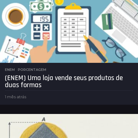
ENEM
,
PORCENTAGEM
(ENEM) Uma loja vende seus produtos de
duas formas
1 mês atrás
1
m
ê
s
a
t
r
á