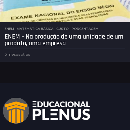
ENEM
,
MATEMÁTICA BÁSICA
CUSTO
,
PORCENTAGEM
ENEM – Na produção de uma unidade de um
produto, uma empresa
5 meses atrás
5
m
e
s
e
s
a
t
r
á
s