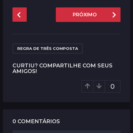
P
PRÓXIMO
o
s
t
P
a
REGRA DE TRÊS COMPOSTA
g
i
CURTIU? COMPARTILHE COM SEUS
AMIGOS!
n
a
0
t
i
o
n
0 COMENTÁRIOS