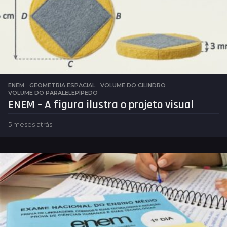
s
ENEM
,
GEOMETRIA ESPACIAL
VOLUME DO CILINDRO
,
VOLUME DO PARALELEPÍPEDO
ENEM – A figura ilustra o projeto visual
5 meses atrás
5
m
e
s
e
s
a
t
r
á
s