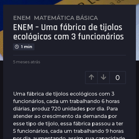
ENEM
,
MATEMÁTICA BÁSICA
5
ENEM – Uma fábrica de tijolos
m
e
ecológicos com 3 funcionários
s
1 min
e
s
b
5 meses atrás
5
a
y
m
t
P
e
0
r
l
s
á
e
e
n
s
s
Uma fábrica de tijolos ecológicos com 3
u
a
5
funcionários, cada um trabalhando 6 horas
s
t
m
diárias, produz 720 unidades por dia. Para
r
e
á
atender ao crescimento da demanda por
s
s
esse tipo de tijolo, essa fábrica passou a ter
e
5 funcionários, cada um trabalhando 9 horas
s
por dia, aumentando, assim, sua capacidade