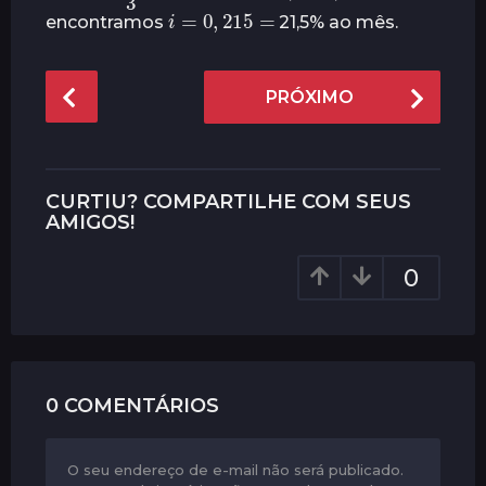
i
=
0
,
215
=
encontramos
21,5% ao mês.
P
PRÓXIMO
o
s
t
P
CURTIU? COMPARTILHE COM SEUS
a
AMIGOS!
g
0
i
n
a
t
i
0 COMENTÁRIOS
o
n
O seu endereço de e-mail não será publicado.