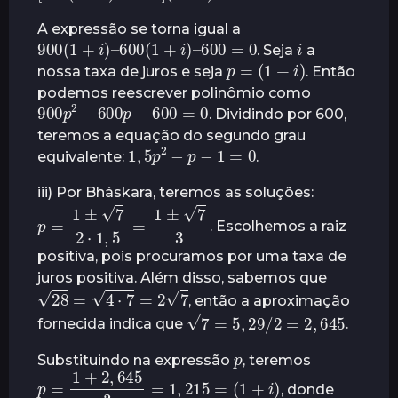
A expressão se torna igual a
900
(
1
+
i
)
–
600
(
1
+
i
)
–
600
=
0
i
. Seja
a
p
=
(
1
+
i
)
nossa taxa de juros e seja
. Então
podemos reescrever polinômio como
900
p
2
−
600
0
p
−
600
=
. Dividindo por 600,
teremos a equação do segundo grau
1
,
5
p
2
−
p
−
1
=
0
equivalente:
.
iii) Por Bháskara, teremos as soluções:
p
=
1
±
7
2
⋅
1
,
5
=
1
±
7
3
. Escolhemos a raiz
positiva, pois procuramos por uma taxa de
juros positiva. Além disso, sabemos que
28
=
4
⋅
7
=
2
7
, então a aproximação
7
=
5
,
29
/
2
=
2
,
645
fornecida indica que
.
p
Substituindo na expressão
, teremos
p
=
1
+
2
,
645
3
=
1
,
215
=
(
1
+
i
)
, donde