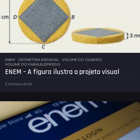
ENEM
,
GEOMETRIA ESPACIAL
VOLUME DO CILINDRO
,
VOLUME DO PARALELEPÍPEDO
ENEM – A figura ilustra o projeto visual
5 meses atrás
5
m
e
s
e
s
a
t
r
á