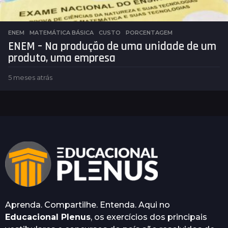
ENEM
,
MATEMÁTICA BÁSICA
CUSTO
,
PORCENTAGEM
ENEM – Na produção de uma unidade de um
produto, uma empresa
5 meses atrás
5
m
e
s
e
s
a
t
r
á
s
Aprenda. Compartilhe. Entenda. Aqui no
Educacional Plenus
, os exercícios dos principais