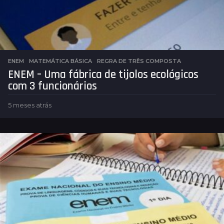
s
ENEM
,
MATEMÁTICA BÁSICA
REGRA DE TRÊS COMPOSTA
ENEM – Uma fábrica de tijolos ecológicos
com 3 funcionários
5 meses atrás
5
m
e
s
e
s
a
t
r
á
s