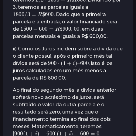
3, teremos as parcelas iguais a
1800
/
3
600
=
R
$
. Dado que a primeira
parcela é a entrada, o valor financiado será
1500
−
600
00
=
R
$
900
,
de
, em duas
parcelas mensais e iguais a R$ 600,00.
ii) Como os Juros incidem sobre a dívida que
o cliente possui, após o primeiro mês tal
900
⋅
(
1
+
i
)
–
600
dívida será de
, isto é: os
juros calculados em um mês menos a
parcela de R$ 600,00.
Ao final do segundo mês, a dívida anterior
sofrerá novo acréscimo de juros, será
subtraído o valor da outra parcela e o
resultado será zero, uma vez que o
financiamento termina ao final dos dois
meses. Matematicamente, teremos
[
900
(
1
+
i
)
−
600
]
(
1
+
i
)
−
600
=
0
.