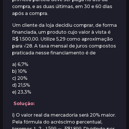
s
compra, e as duas últimas, em 30 e 60 dias
após a compra.
Um cliente da loja decidiu comprar, de forma
financiada, um produto cujo valor à vista é
R$ 1.500,00. Utilize 5,29 como aproximação
para √28. A taxa mensal de juros compostos
praticada nesse financiamento é de
a) 6,7%
b) 10%
c) 20%
d) 21,5%
e) 23,3%
Solução:
i) O valor real da mercadoria será 20% maior.
Pela fórmula do acréscimo percentual,
1
,
2
⋅
1500
=
R
$
1800
teremos
. Dividindo por