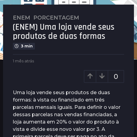
ENEM
,
PORCENTAGEM
1
(ENEM) Uma loja vende seus
m
ê
produtos de duas formas
s
3 min
a
t
b
1 mês atrás
1
r
y
m
á
P
ê
0
s
l
s
1
e
a
n
t
m
Uma loja vende seus produtos de duas
u
r
ê
formas: à vista ou financiado em três
s
á
s
parcelas mensais iguais. Para definir o valor
s
a
dessas parcelas nas vendas financiadas, a
t
loja aumenta em 20% o valor do produto à
r
vista e divide esse novo valor por 3. A
á
primeira parcela deve ser paga no ato da