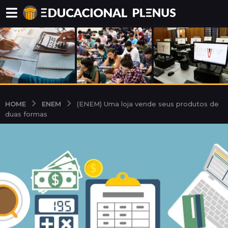
ENEM
HOME
(ENEM) Uma loja vende seus produtos de
duas formas