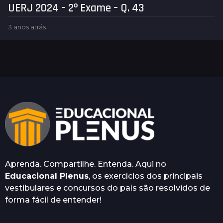
UERJ 2024 – 2º Exame – Q. 43
3 anos atrás
2
a
n
o
s
a
t
r
á
s
Aprenda. Compartilhe. Entenda. Aqui no
Educacional Plenus
, os exercícios dos principais
vestibulares e concursos do país são resolvidos de
forma fácil de entender!