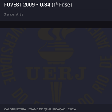
FUVEST 2009 – Q.84 (1ª Fase)
3 anos atrás
3
a
n
o
s
a
t
r
á
s
CALORIMETRIA
,
EXAME DE QUALIFICAÇÃO
2024