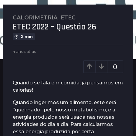
CALORIMETRIA
,
ETEC
4
ETEC 2022 – Questão 26
a
n
2 min
o
s
b
4 anos atrás
4
a
y
a
t
G
n
0
u
r
o
i
s
á
m
a
Quando se fala em comida, já pensamos em
s
a
t
calorias!
4
r
r
ã
a
á
Quando ingerimos um alimento, este será
e
s
n
s
“queimado” pelo nosso metabolismo, e a
o
energia produzida será usada nas nossas
s
atividades do dia a dia. Para calcularmos
a
essa energia produzida por certa
t