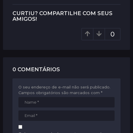
t
P
CURTIU? COMPARTILHE COM SEUS
a
AMIGOS!
g
0
i
n
a
t
i
0 COMENTÁRIOS
o
n
O seu endereço de e-mail não será publicado.
Campos obrigatórios são marcados com
*