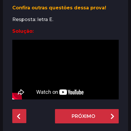
Confira outras questões dessa prova!
Resposta: letra E.
Solução:
P
PRÓXIMO
o
s