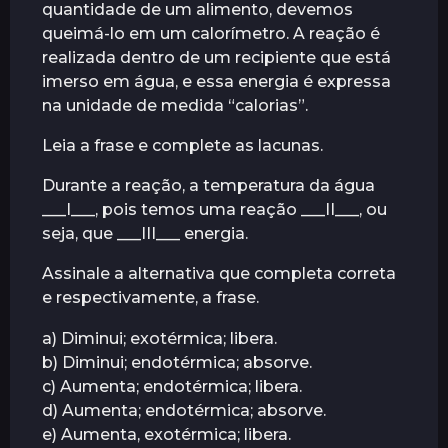
quantidade de um alimento, devemos
r
queimá-lo em um calorímetro. A reação é
á
realizada dentro de um recipiente que está
s
imerso em água, e essa energia é expressa
na unidade de medida “calorias”.
Leia a frase e complete as lacunas.
Durante a reação, a temperatura da água
___I___, pois temos uma reação ___II___, ou
seja, que ___III___ energia.
Assinale a alternativa que completa correta
e respectivamente, a frase.
a) Diminui; exotérmica; libera.
b) Diminui; endotérmica; absorve.
c) Aumenta; endotérmica; libera.
d) Aumenta; endotérmica; absorve.
e) Aumenta, exotérmica; libera.