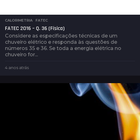
CALORIMETRIA
,
FATEC
FATEC 2016 – Q. 36 (Física)
Considere as especificações técnicas de um
chuveiro elétrico e responda às questões de
números 35 e 36. Se toda a energia elétrica no
chuveiro for...
4 anos atrás
4
a
n
o
s
a
t
r
á
s