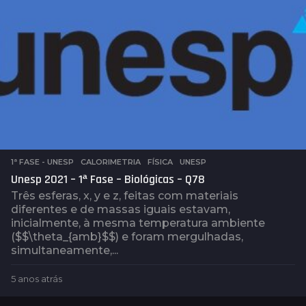
t
r
á
s
1ª FASE - UNESP
,
CALORIMETRIA
,
FÍSICA
,
UNESP
Unesp 2021 – 1ª Fase – Biológicas – Q78
Três esferas, x, y e z, feitas com materiais
diferentes e de massas iguais estavam,
inicialmente, à mesma temperatura ambiente
($$\theta_{amb}$$) e foram mergulhadas,
simultaneamente,...
5 anos atrás
5
a
n