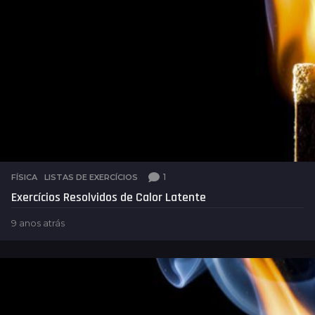
1
FÍSICA
,
LISTAS DE EXERCÍCIOS
Exercícios Resolvidos de Calor Latente
9 anos atrás
4
a
n
o
s
a
t