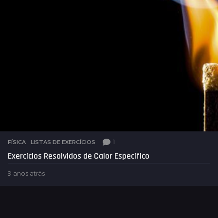
r
á
s
1
FÍSICA
,
LISTAS DE EXERCÍCIOS
Exercícios Resolvidos de Calor Específico
9 anos atrás
4
a
n
o
s