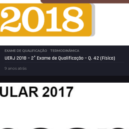
EXAME DE QUALIFICAÇÃO
,
TERMODINÂMICA
UERJ 2018 – 2° Exame de Qualificação – Q. 42 (Física)
9 anos atrás
4
a
n
o
s
a
t
r
á
s