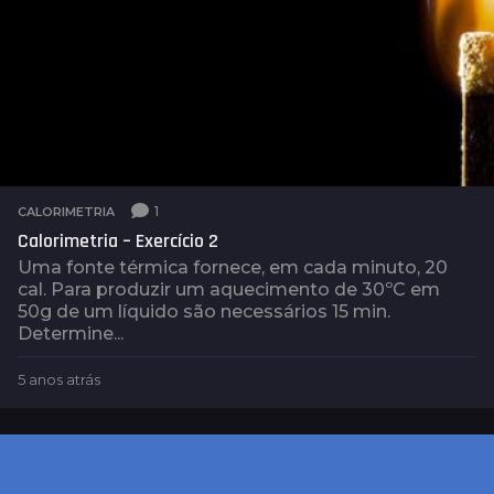
1
CALORIMETRIA
Calorimetria – Exercício 2
Uma fonte térmica fornece, em cada minuto, 20
cal. Para produzir um aquecimento de 30ºC em
50g de um líquido são necessários 15 min.
Determine...
5 anos atrás
5
a
n
o
s
a