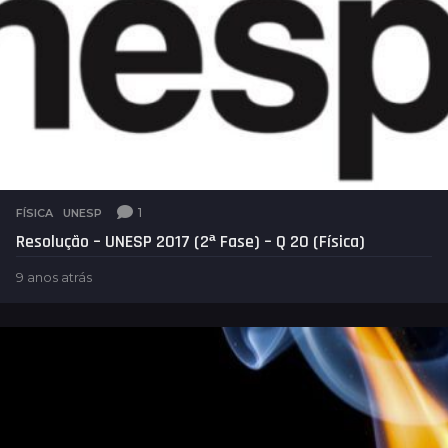
1
FÍSICA
,
UNESP
Resolução – UNESP 2017 (2ª Fase) – Q 20 (Física)
9 anos atrás
9
a
n
o
s
a
t
r
á
s