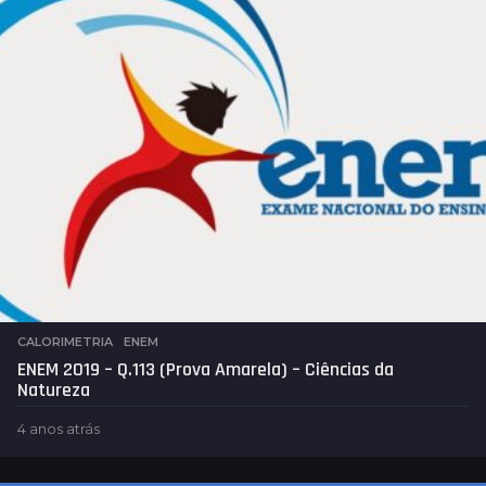
t
r
á
s
CALORIMETRIA
,
ENEM
ENEM 2019 – Q.113 (Prova Amarela) – Ciências da
Natureza
4 anos atrás
4
a
n