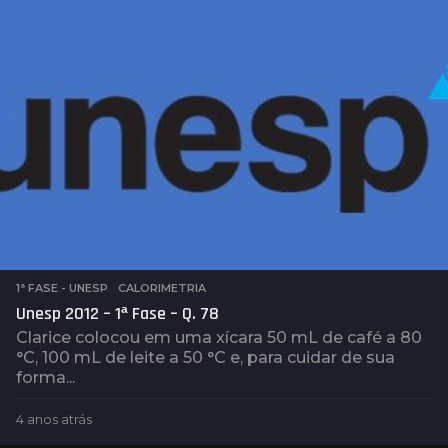
o
s
a
t
r
á
s
1ª FASE - UNESP
,
CALORIMETRIA
Unesp 2012 – 1ª Fase – Q. 78
Clarice colocou em uma xícara 50 mL de café a 80
°C, 100 mL de leite a 50 °C e, para cuidar de sua
forma...
4 anos atrás
4
a