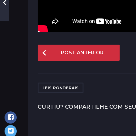
P
POST ANTERIOR
o
s
t
P
LEIS PONDERAIS
a
g
CURTIU? COMPARTILHE COM SEU
i
n