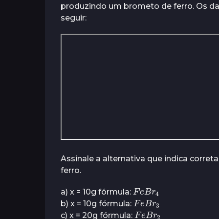
produzindo um brometo de ferro. Os da
o
r
r
seguir:
ã
s
á
e
s
a
s
t
r
á
s
Assinale a alternativa que indica corre
ferro.
F
e
4
B
r
a) x = 10g fórmula:
F
e
3
B
r
b) x = 10g fórmula:
F
e
2
B
r
c) x = 20g fórmula: