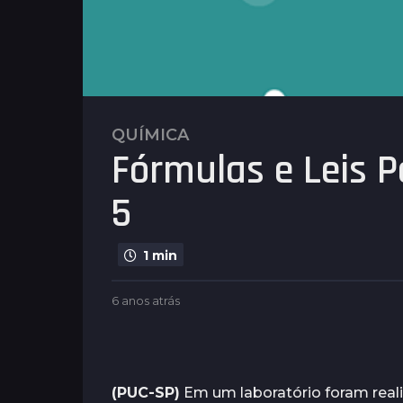
QUÍMICA
6
Fórmulas e Leis P
a
n
5
o
s
a
1 min
t
r
b
6 anos atrás
4
á
y
a
s
G
n
u
4
o
i
s
a
m
a
(PUC-SP)
Em um laboratório foram reali
n
a
t