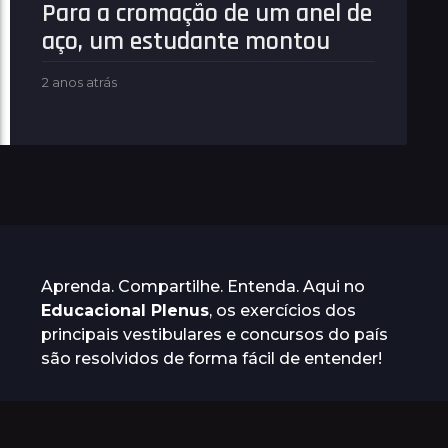
Para a cromação de um anel de
t
r
aço, um estudante montou
á
s
2 anos atrás
2
a
n
o
s
a
t
r
á
s
Aprenda. Compartilhe. Entenda. Aqui no
Educacional Plenus
, os exercícios dos
principais vestibulares e concursos do país
são resolvidos de forma fácil de entender!