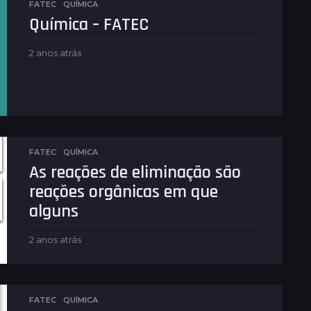
FATEC
,
QUÍMICA
Química – FATEC
2 anos atrás
2
a
n
o
s
a
t
r
FATEC
,
QUÍMICA
á
As reações de eliminação são
s
reações orgânicas em que
alguns
2 anos atrás
2
a
n
o
s
FATEC
,
QUÍMICA
a