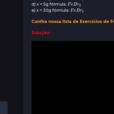
F
e
2
B
r
d) x = 5g fórmula:
F
e
3
B
r
e) x = 30g fórmula:
Confira nossa lista de Exercícios de 
Solução: