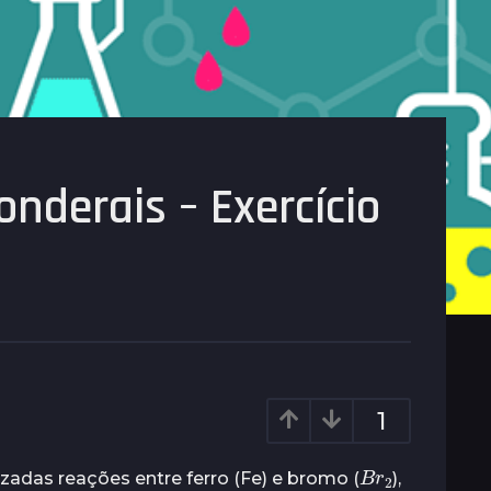
onderais – Exercício
1
B
2
r
zadas reações entre ferro (Fe) e bromo (
),