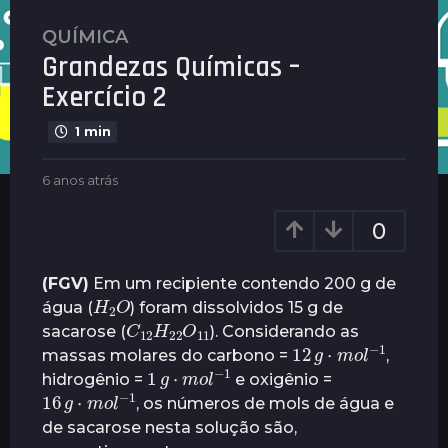
QUÍMICA
6
Grandezas Químicas –
a
n
Exercício 2
o
s
1 min
a
b
t
6 anos atrás
4
y
a
r
G
n
0
á
u
o
s
i
s
m
a
4
(FGV)
Em um recipiente contendo 200 g de
H
O
2
a
t
a
água (
) foram dissolvidos 15 g de
r
r
C
12
O
H
11
22
n
sacarose (
). Considerando as
ã
á
12
g
⋅
m
1
o
l
−
o
e
s
massas molares do carbono =
,
1
g
⋅
m
1
o
l
−
s
s
hidrogênio =
e oxigênio =
16
g
⋅
m
1
o
l
−
a
, os números de mols de água e
t
de sacarose nesta solução são,
r