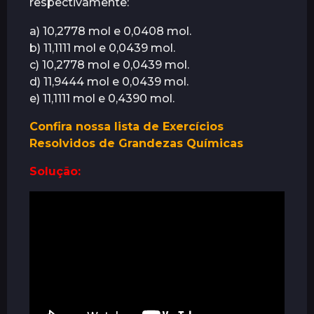
respectivamente:
á
a) 10,2778 mol e 0,0408 mol.
s
b) 11,1111 mol e 0,0439 mol.
c) 10,2778 mol e 0,0439 mol.
d) 11,9444 mol e 0,0439 mol.
e) 11,1111 mol e 0,4390 mol.
Confira nossa lista de Exercícios
Resolvidos de Grandezas Químicas
Solução: