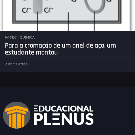
FATEC
,
QUÍMICA
Para a cromação de um anel de aço, um
estudante montou
2 anos atrás
2
a
n
o
s
a
t
r
á
s