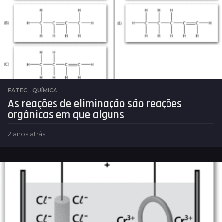
r
á
s
FATEC
,
QUÍMICA
As reações de eliminação são reações
orgânicas em que alguns
2 anos atrás
2
a
n
o
s
a
t
r
á
s