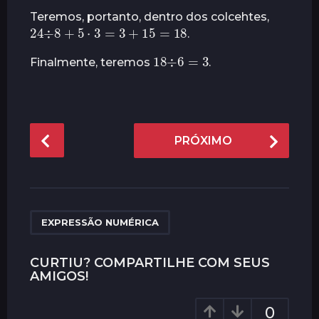
r
Teremos, portanto, dentro dos colcehtes,
24
÷
8
+
5
⋅
3
=
3
+
15
=
18
á
.
s
18
÷
6
=
3
Finalmente, teremos
.
P
PRÓXIMO
o
s
t
P
a
EXPRESSÃO NUMÉRICA
g
i
CURTIU? COMPARTILHE COM SEUS
AMIGOS!
n
a
0
t