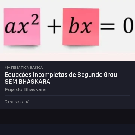
s
a
t
r
á
s
MATEMÁTICA BÁSICA
Equações Incompletas de Segundo Grau
SEM BHASKARA
Fuja do Bhaskara!
3 meses atrás
3
m
e
s
e
s