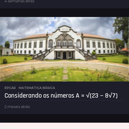
4 semanas atrás
1
s
e
m
a
n
a
a
t
r
á
s
EPCAR
,
MATEMÁTICA BÁSICA
Considerando os números A = √(23 − 8√7)
2 meses atrás
2
m
e
s
e