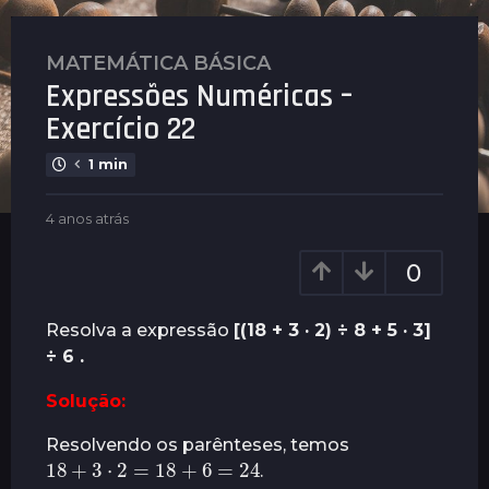
MATEMÁTICA BÁSICA
4
Expressões Numéricas –
a
n
Exercício 22
o
1 min
s
a
b
4 anos atrás
4
t
y
a
r
P
n
0
á
l
o
s
e
s
n
a
4
Resolva a expressão
[(18 + 3 · 2) ÷ 8 + 5 · 3]
u
t
a
÷ 6 .
s
r
n
á
Solução:
o
s
s
Resolvendo os parênteses, temos
18
+
3
⋅
2
=
18
+
6
=
24
a
.
t