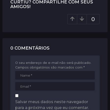
P
CURTIU? COMPARTILHE COM SEUS
r
a
AMIGOS!
á
g
s
0
i
n
a
t
i
0 COMENTÁRIOS
o
n
O seu endereço de e-mail não será publicado.
Campos obrigatórios são marcados com
*
Salvar meus dados neste navegador
para a próxima vez que eu comentar.