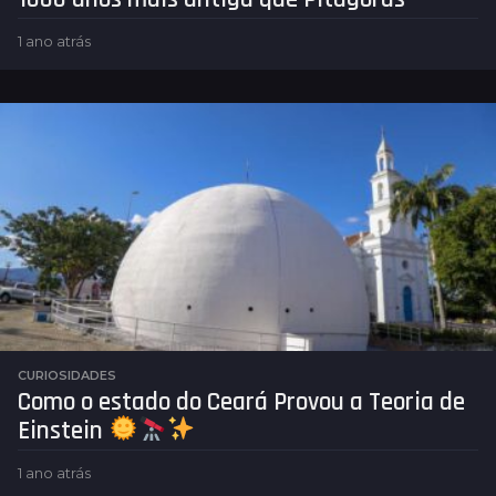
1 ano atrás
1
a
n
o
a
t
r
á
s
CURIOSIDADES
Como o estado do Ceará Provou a Teoria de
Einstein
1 ano atrás
1
a