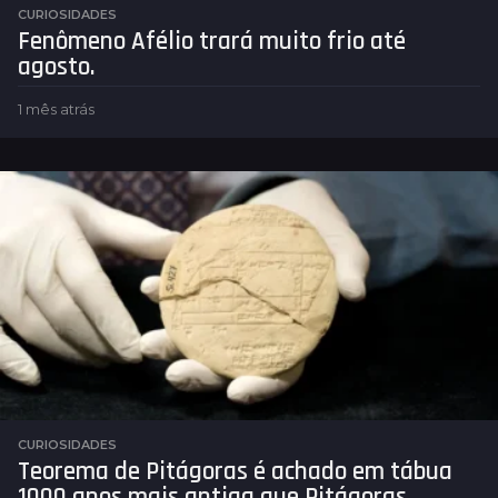
CURIOSIDADES
Fenômeno Afélio trará muito frio até
agosto.
1 mês atrás
1
m
ê
s
a
t
r
á
s
CURIOSIDADES
Teorema de Pitágoras é achado em tábua
1000 anos mais antiga que Pitágoras