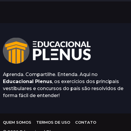
n
o
a
t
r
á
s
Aprenda. Compartilhe. Entenda. Aqui no
Educacional Plenus
, os exercícios dos principais
vestibulares e concursos do país são resolvidos de
forma fácil de entender!
QUEM SOMOS
TERMOS DE USO
CONTATO