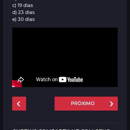
c) 19 dias
s
d) 23 dias
a
e) 30 dias
t
r
á
s
P
PRÓXIMO
o
s
t