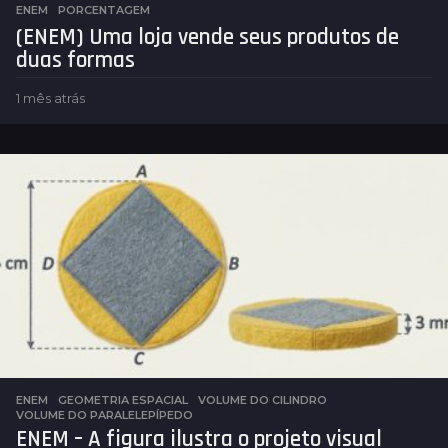
ENEM
,
PORCENTAGEM
(ENEM) Uma loja vende seus produtos de
duas formas
1 mês atrás
1
m
ê
s
a
t
r
á
s
ENEM
,
GEOMETRIA ESPACIAL
VOLUME DO CILINDRO
,
VOLUME DO PARALELEPÍPEDO
ENEM – A figura ilustra o projeto visual