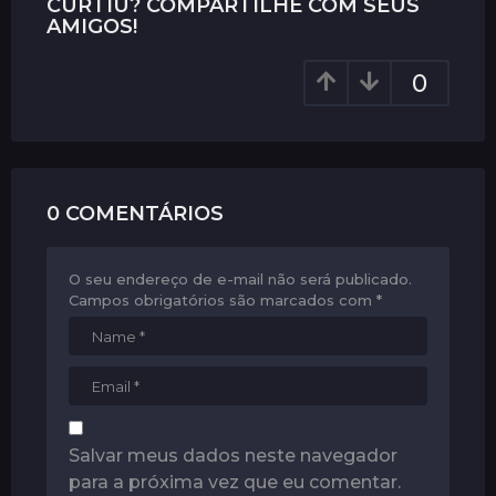
P
CURTIU? COMPARTILHE COM SEUS
a
AMIGOS!
g
0
i
n
a
t
i
0 COMENTÁRIOS
o
n
O seu endereço de e-mail não será publicado.
Campos obrigatórios são marcados com
*
Salvar meus dados neste navegador
para a próxima vez que eu comentar.