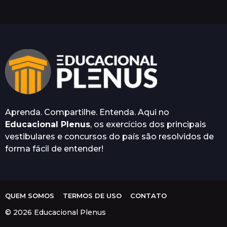
e
s
e
s
a
t
r
á
s
Aprenda. Compartilhe. Entenda. Aqui no
Educacional Plenus
, os exercícios dos principais
vestibulares e concursos do país são resolvidos de
forma fácil de entender!
QUEM SOMOS
TERMOS DE USO
CONTATO
© 2026 Educacional Plenus