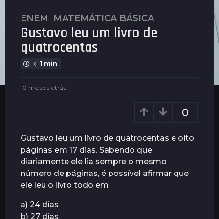
ENEM
,
MATEMÁTICA BÁSICA
1
Gustavo leu um livro de
0
m
quatrocentas
e
1 min
s
e
b
10 meses atrás
1
s
y
0
a
P
m
0
t
l
e
r
e
s
n
e
á
Gustavo leu um livro de quatrocentas e oito
u
s
s
páginas em 17 dias. Sabendo que
s
a
1
diariamente ele lia sempre o mesmo
t
0
r
número de páginas, é possível afirmar que
á
m
ele leu o livro todo em
s
e
a) 24 dias
s
b) 27 dias
e