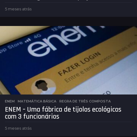
5 meses atrás
5
m
e
s
e
s
a
t
r
á
s
ENEM
,
MATEMÁTICA BÁSICA
REGRA DE TRÊS COMPOSTA
ENEM – Uma fábrica de tijolos ecológicos
com 3 funcionários
5 meses atrás
5
m