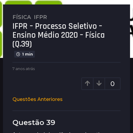
FÍSICA
,
IFPR
7
IFPR – Processo Seletivo –
a
n
Ensino Médio 2020 – Física
o
(Q.39)
s
a
1 min
t
r
b
7 anos atrás
7
á
y
a
G
n
s
0
u
o
7
i
s
a
m
a
Questões Anteriores
a
n
t
r
r
o
ã
á
s
e
s
Questão 39
a
s
t