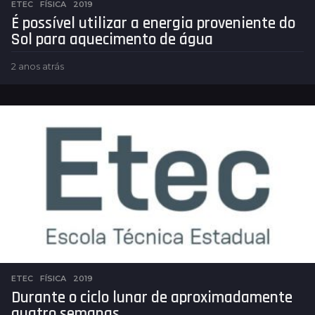
ETEC
,
FÍSICA
2019
É possível utilizar a energia proveniente do
Sol para aquecimento de água
2 anos atrás
2
a
n
o
s
a
t
r
á
s
ETEC
,
FÍSICA
2019
Durante o ciclo lunar de aproximadamente
quatro semanas