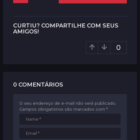
o
s
t
P
CURTIU? COMPARTILHE COM SEUS
a
AMIGOS!
g
0
i
n
a
t
i
0 COMENTÁRIOS
o
n
O seu endereço de e-mail não será publicado.
Campos obrigatórios são marcados com
*