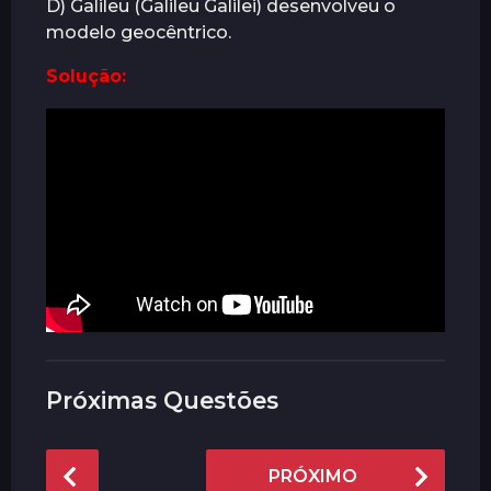
D) Galileu (Galileu Galilei) desenvolveu o
modelo geocêntrico.
Solução:
Próximas Questões
P
PRÓXIMO