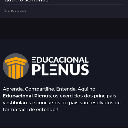
2 anos atrás
2
a
n
o
s
a
t
r
á
s
Aprenda. Compartilhe. Entenda. Aqui no
Educacional Plenus
, os exercícios dos principais
vestibulares e concursos do país são resolvidos de
forma fácil de entender!