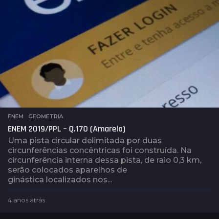
ENEM
,
GEOMETRIA
ENEM 2019/PPL – Q.170 (Amarela)
Uma pista circular delimitada por duas
circunferências concêntricas foi construída. Na
circunferência interna dessa pista, de raio 0,3 km,
serão colocados aparelhos de
ginástica localizados nos...
4 anos atrás
3
a
n