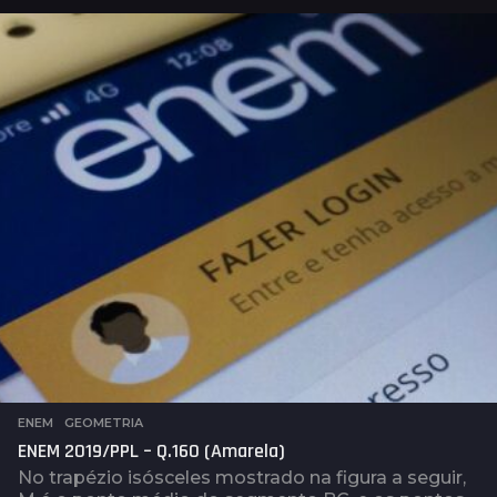
o
s
a
t
r
á
s
ENEM
,
GEOMETRIA
ENEM 2019/PPL – Q.160 (Amarela)
No trapézio isósceles mostrado na figura a seguir,