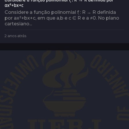
ax²+bx+c
Considere a função polinomial ݂f : R → R definida
por ax²+bx+c, em que a,b e c ∈ R e a ≠0. No plano
cartesiano...
2 anos atrás
2
a
n
o
s
a
t
r
á
s