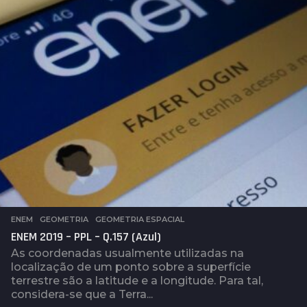
t
r
á
s
ENEM
,
GEOMETRIA
,
GEOMETRIA ESPACIAL
ENEM 2019 – PPL – Q.157 (Azul)
As coordenadas usualmente utilizadas na
localização de um ponto sobre a superfície
terrestre são a latitude e a longitude. Para tal,
considera-se que a Terra...