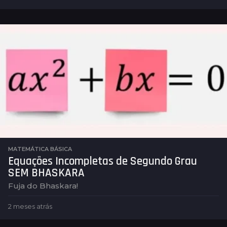
m
e
s
e
s
a
t
r
á
s
MATEMÁTICA BÁSICA
Equações Incompletas de Segundo Grau
SEM BHASKARA
Fuja do Bhaskara!
2 meses atrás
2
m
e