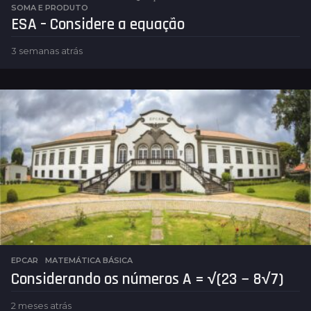
SOMA E PRODUTO
ESA – Considere a equação
3 semanas atrás
5
d
i
a
s
a
t
r
á
s
EPCAR
,
MATEMÁTICA BÁSICA
Considerando os números A = √(23 − 8√7)
2 meses atrás
2