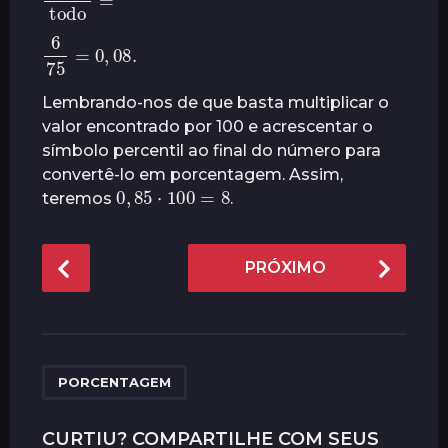
r
6
75
=
08.
0
,
á
s
Lembrando-nos de que basta multiplicar o
valor encontrado por 100 e acrescentar o
símbolo percentil ao final do número para
convertê-lo em porcentagem. Assim,
0
,
85
⋅
100
=
8
teremos
.
P
PRÓXIMO
o
s
t
P
a
PORCENTAGEM
g
i
CURTIU? COMPARTILHE COM SEUS