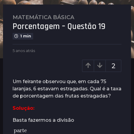
MATEMÁTICA BÁSICA
5
Porcentagem – Questão 19
a
n
1 min
o
s
b
5 anos atrás
5
a
y
a
t
P
n
2
l
r
o
e
s
á
n
a
Um feirante observou que, em cada 75
s
u
t
laranjas, 6 estavam estragadas. Qual é a taxa
5
s
r
de porcentagem das frutas estragadas?
a
á
s
n
Solução:
o
s
Basta fazermos a divisão
a
parte
todo
=
t