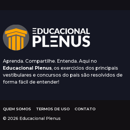
s
e
s
a
t
r
á
s
Aprenda. Compartilhe. Entenda. Aqui no
Educacional Plenus
, os exercícios dos principais
vestibulares e concursos do país são resolvidos de
forma fácil de entender!
QUEM SOMOS
TERMOS DE USO
CONTATO
© 2026 Educacional Plenus