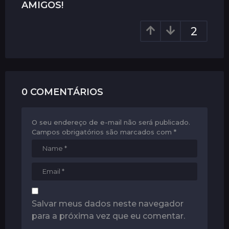
AMIGOS!
n
a
2
t
i
o
n
0 COMENTÁRIOS
O seu endereço de e-mail não será publicado.
Campos obrigatórios são marcados com
*
Salvar meus dados neste navegador
para a próxima vez que eu comentar.