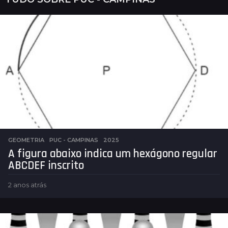
GEOMETRIA
,
PUC - CAMPINAS
2025
A figura abaixo indica um hexágono regular
ABCDEF inscrito
2 anos atrás
2
a
n
o
s