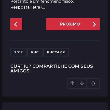
Portanto é um fenômeno físico.
Resposta: letra C.
P
PRÓXIMO
o
s
t
P
,
,
a
2017
PUC
PUCCAMP
g
i
CURTIU? COMPARTILHE COM SEUS
AMIGOS!
n
a
0
t
i
o
n