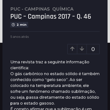
PUC - CAMPINAS
,
QUÍMICA
5
PUC – Campinas 2017 – Q. 46
a
n
2 min
o
s
b
5 anos atrás
5
a
y
a
t
G
n
0
u
r
o
i
s
á
m
a
Uma revista traz a seguinte informação
s
a
t
científica:
5
r
r
O gás carbônico no estado sólido é também
ã
a
á
e
s
conhecido como “gelo seco”. Ao ser
n
s
colocado na temperatura ambiente, ele
o
sofre um fenômeno chamado sublimação,
s
ou seja, passa diretamente do estado sólido
a
para o estado gasoso.
t
É correto afirmar que a sublimação é um
r