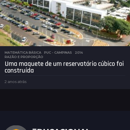
r
á
s
MATEMÁTICA BÁSICA
,
PUC - CAMPINAS
2014
,
RAZÃO E PROPORÇÃO
Uma maquete de um reservatório cúbico foi
construída
2 anos atrás
2
a
n
o
s
a
t
r
á