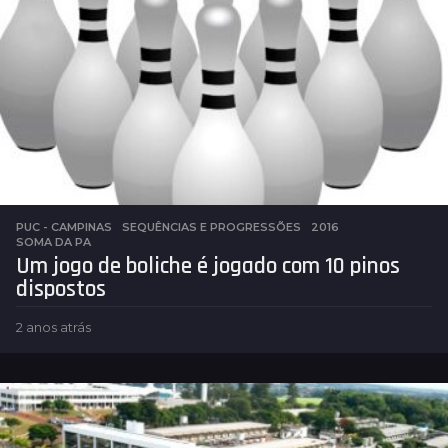
a
t
r
á
s
PUC - CAMPINAS
,
SEQUÊNCIAS E PROGRESSÕES
2016
,
SOMA DA PA
Um jogo de boliche é jogado com 10 pinos
dispostos
2 anos atrás
2
a
n
o
s
a
t