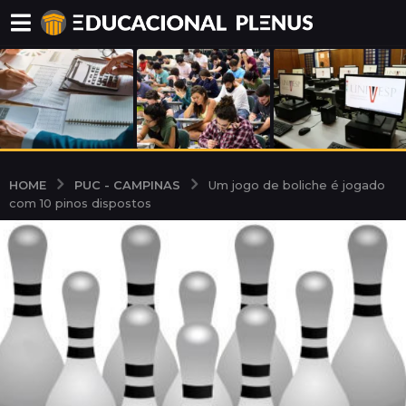
PUC - CAMPINAS
HOME
Um jogo de boliche é jogado
com 10 pinos dispostos