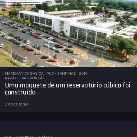
s
a
t
r
á
s
MATEMÁTICA BÁSICA
,
PUC - CAMPINAS
2014
,
RAZÃO E PROPORÇÃO
Uma maquete de um reservatório cúbico foi
construída
2 anos atrás
2
a
n
o
s
a