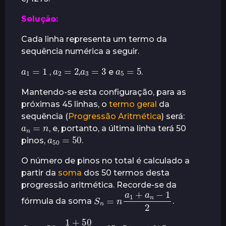
Solução:
Cada linha representa um termo da
sequência numérica a seguir.
a
1
=
1
a
2
=
2
a
3
=
3
a
5
=
5
,
,
e
.
Mantendo-se esta configuração, para as
próximas 45 linhas, o
termo geral
da
sequência (
Progressão Aritmética
) será:
a
n
=
n
, e, portanto, a última linha terá 50
a
50
50
=
pinos,
.
O número de pinos no total é calculado a
partir da
soma
dos 50 termos desta
progressão aritmética. Recorde-se da
S
n
=
n
a
1
+
a
n
−
1
2
fórmula da soma
.
S
50
=
50
⋅
1
+
50
2
=
25
⋅
51
=
1.275