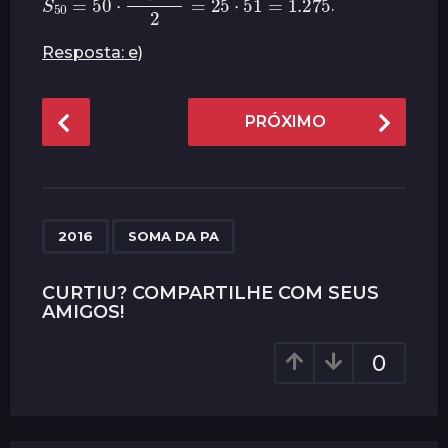
.
Resposta: e)
P
PRÓXIMO
o
s
t
P
,
a
2016
SOMA DA PA
g
i
CURTIU? COMPARTILHE COM SEUS
AMIGOS!
n
a
0
t
i
o