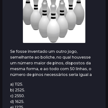
r
á
s
Se fosse inventado um outro jogo,
semelhante ao boliche, no qual houvesse
um número maior de pinos, dispostos da
mesma forma, e ao todo com 50 linhas, o
número de pinos necessários seria igual a
a) 1125.
b) 2525.
c) 2550.
d) 1625.
e) 1275.