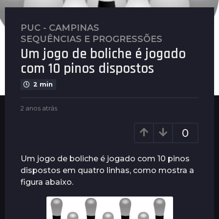
PUC - CAMPINAS
,
2
SEQUÊNCIAS E PROGRESSÕES
a
Um jogo de boliche é jogado
n
o
com 10 pinos dispostos
s
2 min
a
t
b
2 anos atrás
2
r
y
a
á
P
n
0
s
l
o
e
2
s
n
a
a
Um jogo de boliche é jogado com 10 pinos
u
t
n
dispostos em quatro linhas, como mostra a
s
r
o
figura abaixo.
á
s
s
a
t