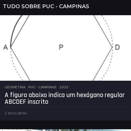
TUDO SOBRE
PUC - CAMPINAS
GEOMETRIA
,
PUC - CAMPINAS
2025
A figura abaixo indica um hexágono regular
ABCDEF inscrito
2 anos atrás
2
a
n
o