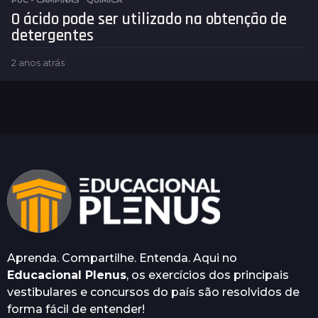
PUC - CAMPINAS
,
QUÍMICA
t
O ácido pode ser utilizado na obtenção de
r
detergentes
á
s
2 anos atrás
2
a
n
o
s
a
t
r
á
s
Aprenda. Compartilhe. Entenda. Aqui no
Educacional Plenus
, os exercícios dos principais
vestibulares e concursos do país são resolvidos de
forma fácil de entender!