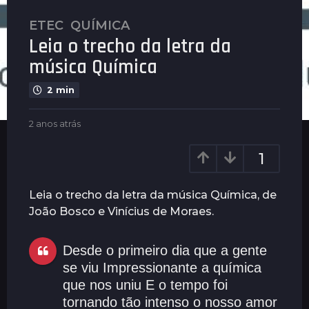
ETEC
,
QUÍMICA
2
Leia o trecho da letra da
a
n
música Química
o
2 min
s
a
b
2 anos atrás
2
t
y
a
r
P
n
1
á
l
o
s
e
s
n
a
2
Leia o trecho da letra da música Química, de
u
t
a
João Bosco e Vinícius de Moraes.
s
r
n
á
o
s
Desde o primeiro dia que a gente
s
se viu Impressionante a química
a
que nos uniu E o tempo foi
t
tornando tão intenso o nosso amor
r