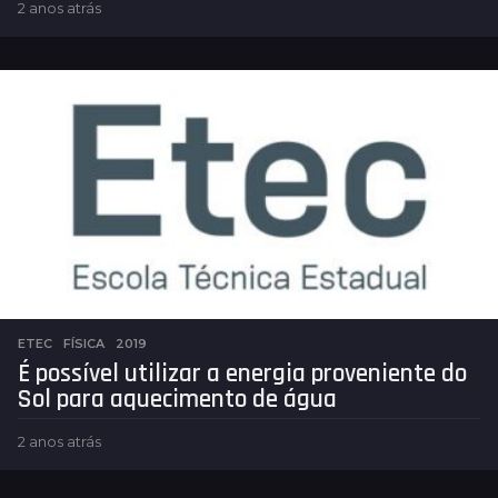
2 anos atrás
2
a
n
o
s
a
t
r
á
s
ETEC
,
FÍSICA
2019
É possível utilizar a energia proveniente do
Sol para aquecimento de água
2 anos atrás
2
a
n