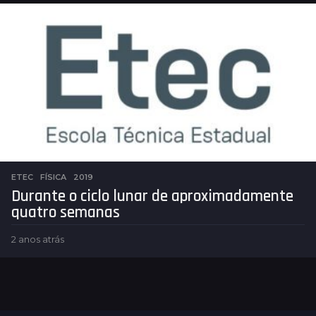
o
s
a
t
r
á
s
ETEC
,
FÍSICA
2019
Durante o ciclo lunar de aproximadamente
quatro semanas
2 anos atrás
2
a
n
o
s
a