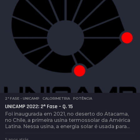
t
r
á
s
2ª FASE - UNICAMP
,
CALORIMETRIA
,
POTÊNCIA
UNICAMP 2022: 2ª Fase – Q. 15
Foi inaugurada em 2021, no deserto do Atacama,
no Chile, a primeira usina termossolar da América
Latina. Nessa usina, a energia solar é usada para...
5 anos atrás
5