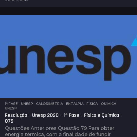
a
n
o
s
a
t
r
á
s
1ª FASE - UNESP
,
CALORIMETRIA
,
ENTALPIA
,
FÍSICA
,
QUÍMICA
,
UNESP
Resolução – Unesp 2020 – 1ª Fase – Física e Química –
Q79
Questões Anteriores Questão 79 Para obter
energia térmica, com a finalidade de fundir