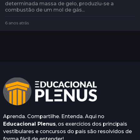
determinada massa de gelo, produziu-se a
combustão de um mol de gás...
6 anos atrás
6
a
n
o
s
a
t
r
á
s
Aprenda. Compartilhe. Entenda. Aqui no
Educacional Plenus
, os exercícios dos principais
vestibulares e concursos do país são resolvidos de
forma fácil de entender!