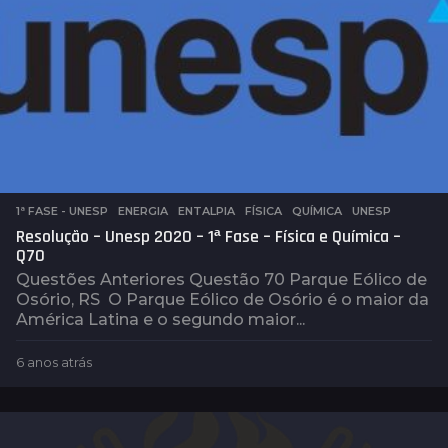
r
á
s
1ª FASE - UNESP
,
ENERGIA
,
ENTALPIA
,
FÍSICA
,
QUÍMICA
,
UNESP
Resolução – Unesp 2020 – 1ª Fase – Física e Química –
Q70
Questões Anteriores Questão 70 Parque Eólico de
Osório, RS O Parque Eólico de Osório é o maior da
América Latina e o segundo maior...
6 anos atrás
6
a
n
o
s