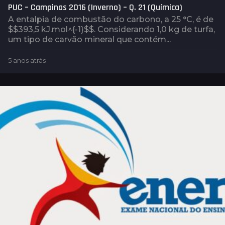
PUC – Campinas 2016 (Inverno) – Q. 21 (Química)
A entalpia de combustão do carbono, a 25 °C, é de
$$393,5 kJ.mol^{-1}$$. Considerando 1,0 kg de turfa,
um tipo de carvão mineral que contém...
5 anos atrás
5
a
n
o
s
a
t
r
á
s