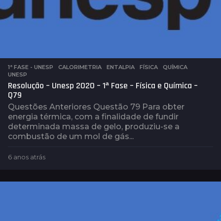
1ª FASE - UNESP
,
CALORIMETRIA
,
ENTALPIA
,
FÍSICA
,
QUÍMICA
,
UNESP
Resolução – Unesp 2020 – 1ª Fase – Física e Química –
Q79
Questões Anteriores Questão 79 Para obter
energia térmica, com a finalidade de fundir
determinada massa de gelo, produziu-se a
combustão de um mol de gás...
6 anos atrás
6
a
n
o
s
a
t