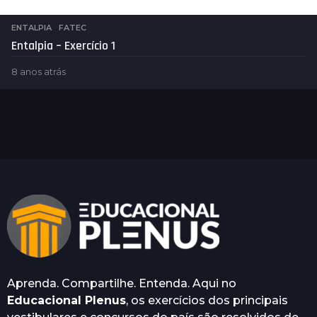
ENTALPIA
,
FATEC
Entalpia – Exercício 1
8 anos atrás
4
a
n
o
s
a
t
r
á
s
Aprenda. Compartilhe. Entenda. Aqui no
Educacional Plenus
, os exercícios dos principais