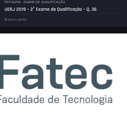
ENTALPIA
,
EXAME DE QUALIFICAÇÃO
UERJ 2019 – 2° Exame de Qualificação – Q. 36
8 anos atrás
4
a
n
o
s
a
t
r
á
s