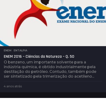
ENEM
,
ENTALPIA
ENEM 2016 – Ciências da Natureza – Q. 50
O benzeno, um importante solvente para a
indústria química, é obtido industrialmente pela
destilação do petróleo. Contudo, também pode
ser sintetizado pela trimerização do acetileno...
4 anos atrás
4
a
n
o
s