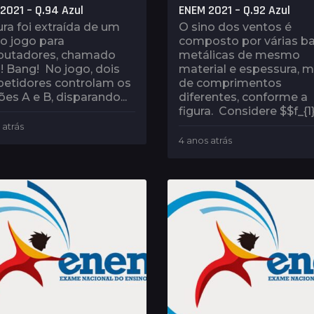
2021 – Q.94 Azul
ENEM 2021 – Q.92 Azul
ura foi extraída de um
O sino dos ventos é
o jogo para
composto por várias ba
utadores, chamado
metálicas de mesmo
! Bang! No jogo, dois
material e espessura, 
etidores controlam os
de comprimentos
es A e B, disparando...
diferentes, conforme a
figura. Considere $$f_{1}
 atrás
4
a
4 anos atrás
4
n
a
o
n
s
o
a
s
t
a
r
t
á
r
s
á
s