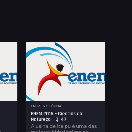
ENEM
,
POTÊNCIA
ENEM 2016 – Ciências da
Natureza – Q. 47
A usina de Itaipu é uma das