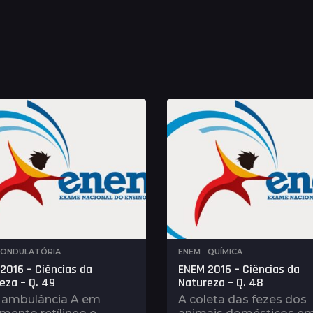
,
ONDULATÓRIA
ENEM
,
QUÍMICA
2016 – Ciências da
ENEM 2016 – Ciências da
eza – Q. 49
Natureza – Q. 48
ambulância A em
A coleta das fezes dos