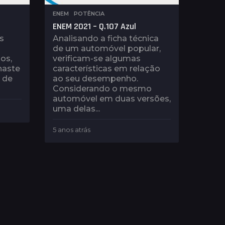
ENEM
,
POTÊNCIA
ENEM 2021 – Q.107 Azul
s
Analisando a ficha técnica
de um automóvel popular,
os,
verificam-se algumas
haste
características em relação
a de
ao seu desempenho.
Considerando o mesmo
automóvel em duas versões,
uma delas...
5 anos atrás
5
a
n
o
s
a
t
r
á
s