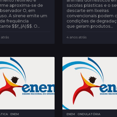
mento retílineo e
animais domésticos e
orme aproxima-se de
sacolas plásticas e o se
bservador O, em
descarte em lixeiras
uso. A sirene emite um
convencionais podem cr
de frequência
condições de degrada
ante $$f_{A}$$. O...
que geram produtos...
 atrás
4
4 anos atrás
4
a
a
n
n
o
o
s
s
a
a
t
t
r
r
á
á
s
s
ÁTICA
,
ENEM
ENEM
,
ONDULATÓRIA