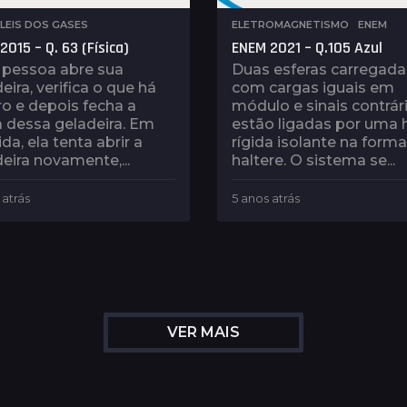
,
LEIS DOS GASES
ELETROMAGNETISMO
,
ENEM
015 – Q. 63 (Física)
ENEM 2021 – Q.105 Azul
pessoa abre sua
Duas esferas carregada
eira, verifica o que há
com cargas iguais em
o e depois fecha a
módulo e sinais contrári
 dessa geladeira. Em
estão ligadas por uma 
da, ela tenta abrir a
rígida isolante na form
eira novamente,...
haltere. O sistema se...
 atrás
1
5 anos atrás
4
a
a
n
n
o
o
a
s
t
a
r
t
á
r
VER MAIS
s
á
s