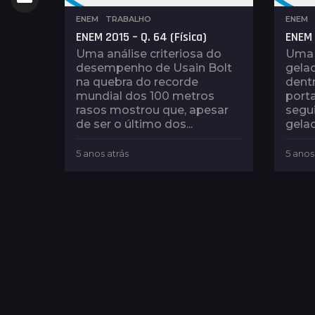
ENEM
,
TRABALHO
ENEM
ENEM 2015 – Q. 64 (Física)
ENEM 2
Uma análise criteriosa do
Uma 
desempenho de Usain Bolt
gelad
na quebra do recorde
dentr
mundial dos 100 metros
porta
rasos mostrou que, apesar
segui
de ser o último dos...
gelad
5 anos atrás
5
5 anos
a
n
o
s
a
t
r
á
s