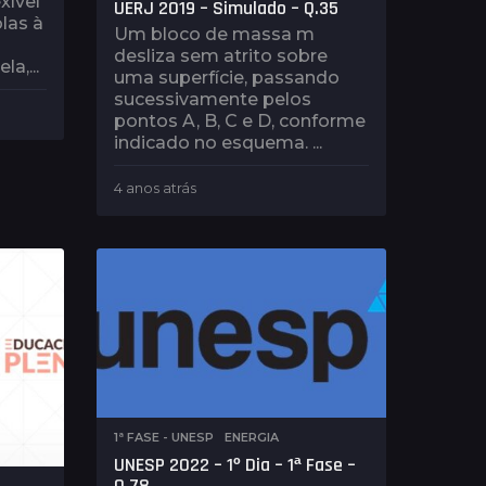
xível
UERJ 2019 – Simulado – Q.35
las à
Um bloco de massa m
desliza sem atrito sobre
a,...
uma superfície, passando
sucessivamente pelos
pontos A, B, C e D, conforme
indicado no esquema. ...
4 anos atrás
4
a
n
o
s
a
t
r
á
s
1ª FASE - UNESP
,
ENERGIA
UNESP 2022 – 1º Dia – 1ª Fase –
Q.78