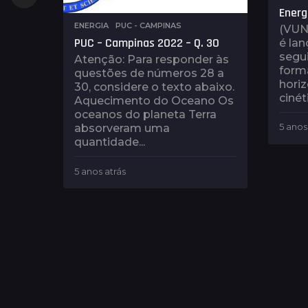
Energi
ENERGIA
,
PUC - CAMPINAS
(VUN
PUC – Campinas 2022 – Q. 30
é la
segu
Atenção: Para responder às
form
questões de números 28 a
horiz
30, considere o texto abaixo.
cinéti
Aquecimento do Oceano Os
oceanos do planeta Terra
5 anos
absorveram uma
quantidade...
5 anos atrás
4
a
n
o
s
a
t
r
á
s