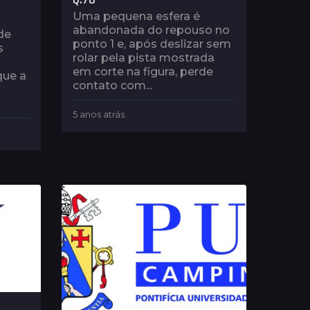
Uma pequena esfera é
abandonada do repouso no
de
ponto 1 e, após deslizar sem
s
rolar pela pista mostrada
em corte na figura, perde
que a
contato com...
5 anos atrás
5
a
n
o
s
a
t
r
á
s