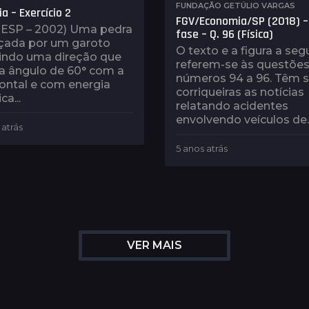
FUNDAÇÃO GETÚLIO VARGAS
a – Exercício 2
FGV/Economia/SP (2018) –
ESP – 2002) Uma pedra
fase – Q. 96 (Física)
nçada por um garoto
O texto e a figura a segu
indo uma direção que
referem-se às questões
a ângulo de 60° com a
números 94 a 96. Têm s
ontal e com energia
corriqueiras as notícias
ca...
relatando acidentes
envolvendo veículos de..
 atrás
5
a
5 anos atrás
5
n
a
o
n
s
o
a
s
t
a
r
t
á
r
VER MAIS
s
á
s