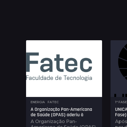
ENERGIA
,
FATEC
1ª FAS
A Organização Pan-Americana
UNICA
de Saúde (OPAS) aderiu à
Fase)
A Organização Pan-
Após 