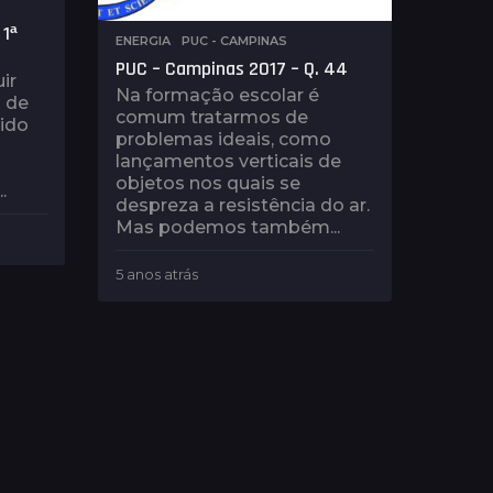
 1ª
ENERGIA
,
PUC - CAMPINAS
PUC – Campinas 2017 – Q. 44
ir
Na formação escolar é
 de
comum tratarmos de
ido
problemas ideais, como
lançamentos verticais de
objetos nos quais se
.
despreza a resistência do ar.
Mas podemos também...
5 anos atrás
4
a
n
o
s
a
t
r
á
s