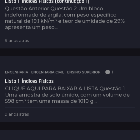
Lista 1: Índices Físicos (continuação 1)
r
á
Questão Anterior Questão 2 Um bloco
s
indeformado de argila, com peso específico
natural de 19,1 kN/m³ e teor de umidade de 29%
apresenta um peso...
9 anos atrás
9
a
n
o
s
a
1
ENGENHARIA
,
ENGENHARIA CIVIL
,
ENSINO SUPERIOR
t
Lista 1: Índices Físicos
r
á
CLIQUE AQUI PARA BAIXAR A LISTA Questão 1
s
Uma amostra de solo úmido, com um volume de
598 cm³ tem uma massa de 1010 g....
9 anos atrás
9
a
n
o
s