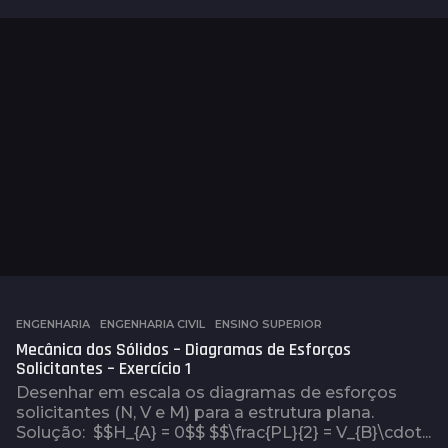
a
n
o
s
a
t
r
á
s
ENGENHARIA
,
ENGENHARIA CIVIL
,
ENSINO SUPERIOR
Mecânica dos Sólidos – Diagramas de Esforços
Solicitantes – Exercício 1
Desenhar em escala os diagramas de esforços
solicitantes (N, V e M) para a estrutura plana.
Solução: $$H_{A} = 0$$ $$\frac{PL}{2} = V_{B}\cdot...