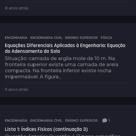
8 anos atrás
8
a
n
o
s
a
ENGENHARIA
,
ENGENHARIA CIVIL
,
ENSINO SUPERIOR
,
FÍSICA
t
Equações Diferenciais Aplicadas à Engenharia: Equação
r
do Adensamento do Solo
á
Situação: camada de argila mole de 10 m. Na
s
fronteira superior existe uma camada de areia
compacta. Na fronteira inferior existe rocha
impermeável. A figura...
9 anos atrás
9
a
n
o
s
a
1
ENGENHARIA
,
ENGENHARIA CIVIL
,
ENSINO SUPERIOR
t
Lista 1: Índices Físicos (continuação 3)
r
á