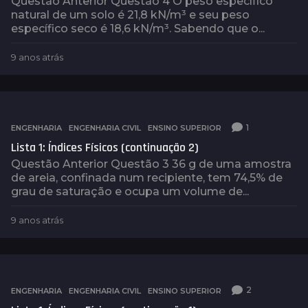
Questão Anterior Questão 4 O peso específico
s
natural de um solo é 21,8 kN/m³ e seu peso
específico seco é 18,6 kN/m³. Sabendo que o...
9 anos atrás
9
a
n
o
s
a
1
ENGENHARIA
,
ENGENHARIA CIVIL
,
ENSINO SUPERIOR
t
Lista 1: Índices Físicos (continuação 2)
r
á
Questão Anterior Questão 3 36 g de uma amostra
s
de areia, confinada num recipiente, tem 74,5% de
grau de saturação e ocupa um volume de...
9 anos atrás
9
a
n
o
s
a
2
ENGENHARIA
,
ENGENHARIA CIVIL
,
ENSINO SUPERIOR
t