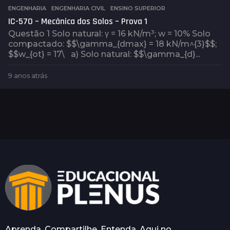
a
ENGENHARIA
,
ENGENHARIA CIVIL
,
ENSINO SUPERIOR
t
IC-570 – Mecânica dos Solos – Prova 1
r
Questão 1 Solo natural: γ = 16 kN/m³; w = 10% Solo
á
compactado: $$\gamma_{dmax} = 18 kN/m^{3}$$;
s
$$w_{ot} = 17\ a) Solo natural: $$\gamma_{d}...
9 anos atrás
9
a
n
o
s
a
t
r
á
s
Aprenda. Compartilhe. Entenda. Aqui no