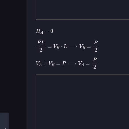
H
A
=
0
P
L
2
=
V
B
⋅
L
⟶
V
B
=
P
2
V
A
+
V
B
=
P
⟶
V
A
=
P
2