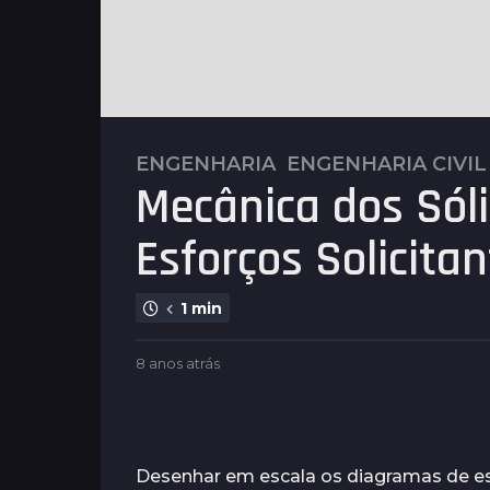
ENGENHARIA
,
ENGENHARIA CIVIL
8
Mecânica dos Sól
a
n
Esforços Solicitan
o
s
a
1 min
t
r
b
8 anos atrás
8
á
y
a
s
G
n
u
8
o
i
s
a
m
a
Desenhar em escala os diagramas de esfo
n
a
t