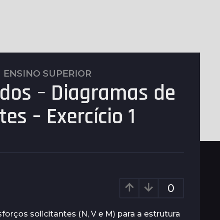
,
ENSINO SUPERIOR
idos – Diagramas de
tes – Exercício 1
0
rços solicitantes (N, V e M) para a estrutura