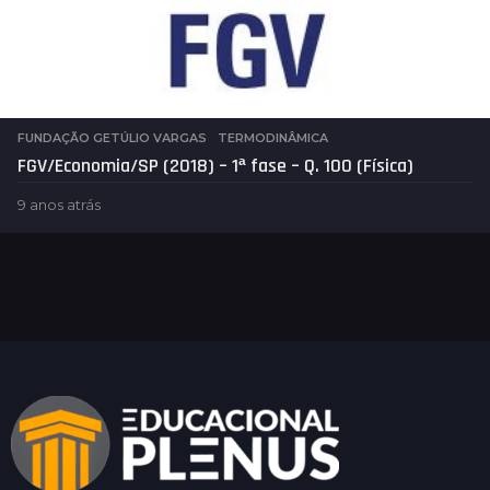
FUNDAÇÃO GETÚLIO VARGAS
,
TERMODINÂMICA
FGV/Economia/SP (2018) – 1ª fase – Q. 100 (Física)
9 anos atrás
5
a
n
o
s
a
t
r
á
s