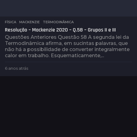
FÍSICA
,
MACKENZIE
,
TERMODINÂMICA
Resolução – Mackenzie 2020 – Q.58 – Grupos II e III
Questões Anteriores Questão 58 A segunda lei da
Termodinâmica afirma, em sucintas palavras, que
não há a possibilidade de converter integralmente
calor em trabalho. Esquematicamente,...
6 anos atrás
6
a
n
o
s
a
t
r
á
s