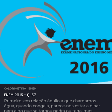
s
a
t
r
á
s
CALORIMETRIA
,
ENEM
ENEM 2016 – Q. 67
Primeiro, em relação àquilo a que chamamos
água, quando congela, parece-nos estar a olhar
para algo que se tornou pedra ou terra, mas