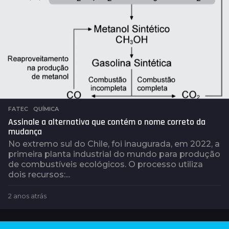
FATEC
,
QUÍMICA
Assinale a alternativa que contém o nome correto da
mudança
No extremo sul do Chile, foi inaugurada, em 2022, a
primeira planta industrial do mundo para produção
de combustíveis ecológicos. O processo utiliza
dois recursos:...
2 anos atrás
2
a
n
o