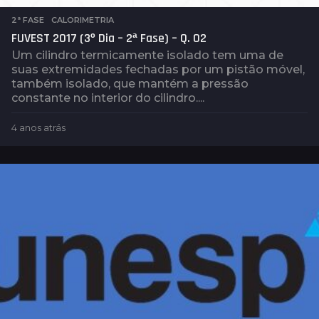
2ª FASE
,
CALORIMETRIA
FUVEST 2017 (3º Dia – 2ª Fase) – Q. 02
Um cilindro termicamente isolado tem uma de
suas extremidades fechadas por um pistão móvel,
também isolado, que mantém a pressão
constante no interior do cilindro....
4 anos atrás
4
a
n
o
s
a
t
r
á
s