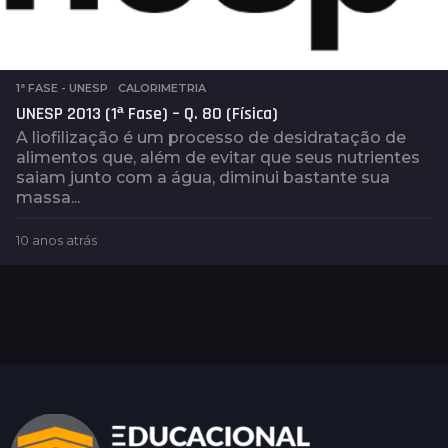
1ª FASE - UNESP
,
CALORIMETRIA
UNESP 2013 (1ª Fase) – Q. 80 (Física)
A liofilização é um processo de desidratação de
alimentos que, além de evitar que seus nutrientes
saiam junto com a água, diminui bastante sua
massa...
10 anos atrás
5
a
n
o
s
a
t
r
á
s