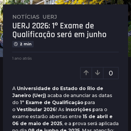
NOTÍCIAS
,
UERJ
1
UERJ 2026: 1º Exame de
a
n
Qualificação será em junho
o
2 min
a
t
b
1 ano atrás
1
r
y
a
á
P
n
0
s
l
o
1
e
a
n
t
a
A
Universidade do Estado do Rio de
u
r
n
Janeiro (Uerj)
acaba de anunciar as datas
s
á
o
do
1º Exame de Qualificação
para
s
a
o
Vestibular 2026
! As
inscrições
para o
t
exame estarão abertas entre
15 de abril e
r
06 de maio de 2025
, e a prova será aplicada
á
no dia
08 de junho de 2025
. Mas atenção: