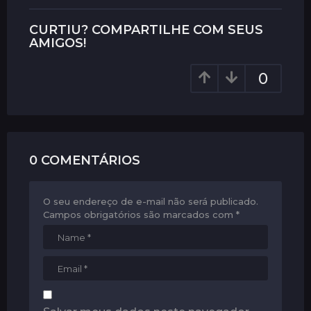
t
P
CURTIU? COMPARTILHE COM SEUS
a
AMIGOS!
g
0
i
n
a
t
i
0 COMENTÁRIOS
o
n
O seu endereço de e-mail não será publicado.
Campos obrigatórios são marcados com
*