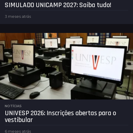
SIMULADO UNICAMP 2027: Saiba tudo!
3 meses atrás
3
m
e
s
e
s
a
t
r
á
s
NOTÍCIAS
UNIVESP 2026: Inscrições abertas para o
vestibular
6 meses atrás
6