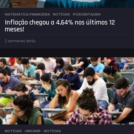
MATEMÁTICA FINANCEIRA
,
NOTÍCIAS
PORCENTAGEM
Inflação chegou a 4,64% nos últimos 12
meses!
2 semanas atrás
2
s
e
m
a
n
a
s
a
t
r
á
s
NOTÍCIAS
,
UNICAMP - NOTÍCIAS