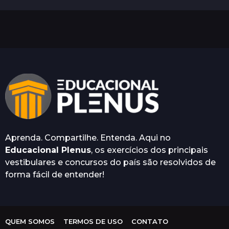
m
e
s
e
s
a
t
r
á
s
Aprenda. Compartilhe. Entenda. Aqui no
Educacional Plenus
, os exercícios dos principais
vestibulares e concursos do país são resolvidos de
forma fácil de entender!
QUEM SOMOS
TERMOS DE USO
CONTATO