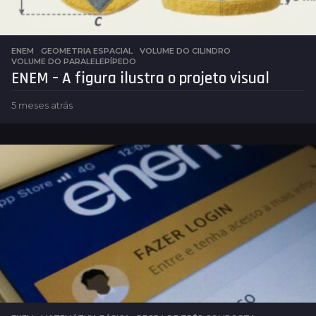
ENEM
,
GEOMETRIA ESPACIAL
VOLUME DO CILINDRO
,
VOLUME DO PARALELEPÍPEDO
ENEM – A figura ilustra o projeto visual
5 meses atrás
5
m
e
s
e
s
a
t
r
á
s