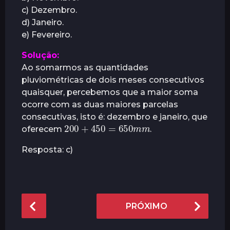
c) Dezembro.
d) Janeiro.
e) Fevereiro.
Solução:
Ao somarmos as quantidades
pluviométricas de dois meses consecutivos
quaisquer, percebemos que a maior soma
ocorre com as duas maiores parcelas
consecutivas, isto é: dezembro e janeiro, que
200
+
450
m
=
650
m
oferecem
.
Resposta: c)
P
PRÓXIMO
o
s