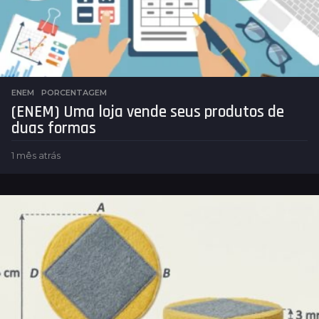
ENEM
,
PORCENTAGEM
(ENEM) Uma loja vende seus produtos de
duas formas
1 mês atrás
1
m
ê
s
a
t
r
á
s