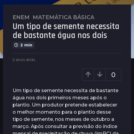
ENEM
,
MATEMÁTICA BÁSICA
2
Um tipo de semente necessita
a
n
de bastante água nos dois
o
2 min
s
a
b
2 anos atrás
2
t
y
a
r
P
n
0
á
l
o
s
e
s
n
a
2
Um tipo de semente necessita de bastante
u
t
a
água nos dois primeiros meses após o
s
r
n
plantio. Um produtor pretende estabelecer
á
o
s
o melhor momento para o plantio desse
s
tipo de semente, nos meses de outubro a
a
março. Após consultar a previsão do índice
t
mensal de precipitação de chuva (ImPC) da