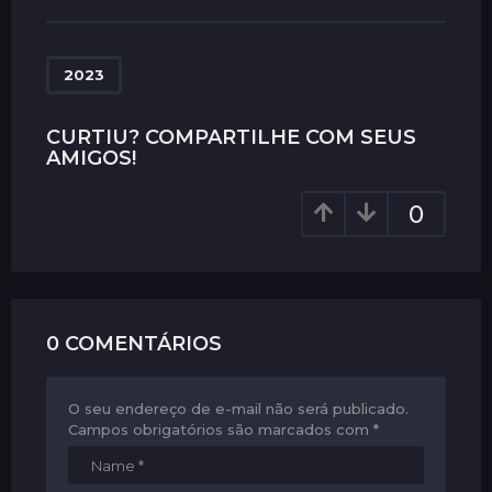
t
P
a
2023
g
i
CURTIU? COMPARTILHE COM SEUS
AMIGOS!
n
a
0
t
i
o
n
0 COMENTÁRIOS
O seu endereço de e-mail não será publicado.
Campos obrigatórios são marcados com
*