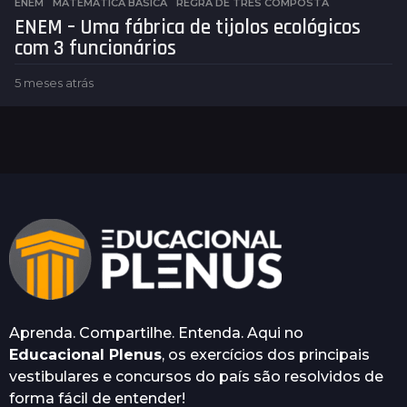
ENEM
,
MATEMÁTICA BÁSICA
REGRA DE TRÊS COMPOSTA
ENEM – Uma fábrica de tijolos ecológicos
com 3 funcionários
5 meses atrás
5
m
e
s
e
s
a
t
r
á
s
Aprenda. Compartilhe. Entenda. Aqui no
Educacional Plenus
, os exercícios dos principais
vestibulares e concursos do país são resolvidos de
forma fácil de entender!