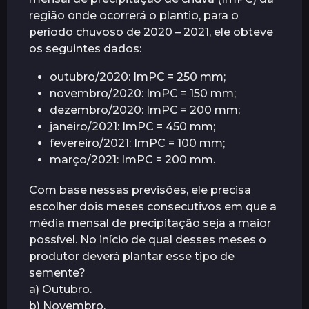
r
região onde ocorrerá o plantio, para o
á
período chuvoso de 2020 – 2021, ele obteve
s
os seguintes dados:
outubro/2020: ImPC = 250 mm;
novembro/2020: ImPC = 150 mm;
dezembro/2020: ImPC = 200 mm;
janeiro/2021: ImPC = 450 mm;
fevereiro/2021: ImPC = 100 mm;
março/2021: ImPC = 200 mm.
Com base nessas previsões, ele precisa
escolher dois meses consecutivos em que a
média mensal de precipitação seja a maior
possível. No início de qual desses meses o
produtor deverá plantar esse tipo de
semente?
a) Outubro.
b) Novembro.