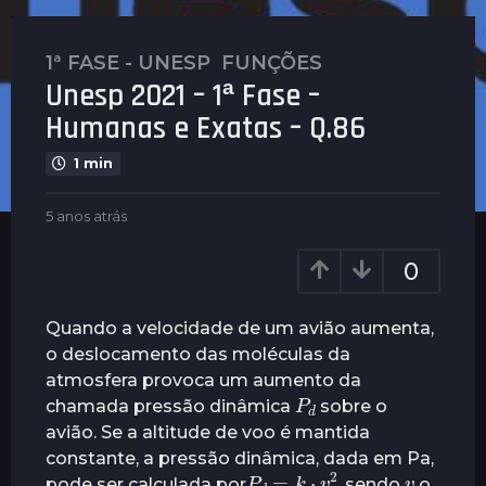
1ª FASE - UNESP
,
FUNÇÕES
5
Unesp 2021 – 1ª Fase –
a
n
Humanas e Exatas – Q.86
o
1 min
s
a
b
5 anos atrás
5
t
y
a
r
P
n
0
á
l
o
s
e
s
n
a
5
Quando a velocidade de um avião aumenta,
u
t
a
o deslocamento das moléculas da
s
r
n
atmosfera provoca um aumento da
á
P
d
o
s
chamada pressão dinâmica
sobre o
s
avião. Se a altitude de voo é mantida
a
constante, a pressão dinâmica, dada em Pa,
P
d
=
k
⋅
v
2
v
t
pode ser calculada por
, sendo
o