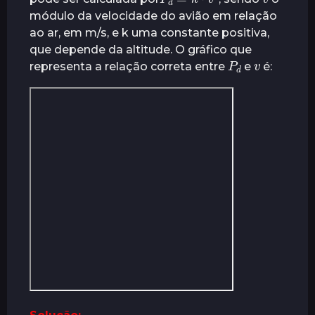
r
módulo da velocidade do avião em relação
á
ao ar, em m/s, e k uma constante positiva,
s
que depende da altitude. O gráfico que
P
d
v
representa a relação correta entre
e
é: