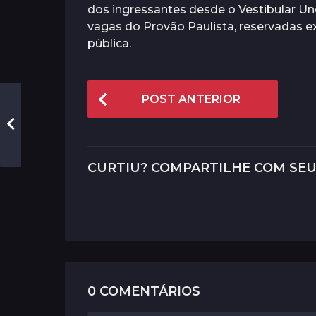
dos ingressantes desde o Vestibular Un
vagas do Provão Paulista, reservadas 
pública.
P
POST ANTERIOR
o
s
t
CURTIU? COMPARTILHE COM SEU
P
a
g
i
n
a
0 COMENTÁRIOS