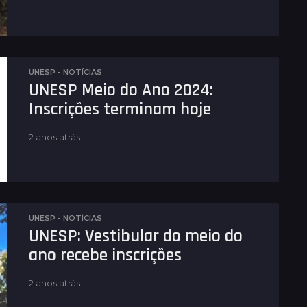
a
n
o
a
t
r
UNESP - NOTÍCIAS
á
UNESP Meio do Ano 2024:
s
Inscrições terminam hoje
2 anos atrás
2
a
n
o
s
a
t
UNESP - NOTÍCIAS
r
UNESP: Vestibular do meio do
á
ano recebe inscrições
s
2 anos atrás
2
a