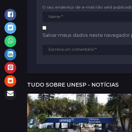
t
i
O seu endereço de e-mail não será publicado
o
n
Salvar meus dados neste navegador 
TUDO SOBRE
UNESP - NOTÍCIAS