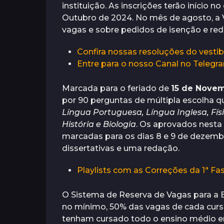
instituição. As inscrições terão início
o
i
r
Outubro de 2024. No mês de agosto, a
a
á
s
s
s
vagas e sobre pedidos de isenção e red
a
t
Confira nossas resoluções do vesti
r
Entre para o nosso Canal no Telegra
á
s
Marcada para o feriado de
15 de Nove
por 90 perguntas de múltipla escolha q
Língua Portuguesa, Língua Inglesa, Físic
História e Biologia
. Os aprovados nesta
marcadas para os dias 8 e 9 de dezemb
dissertativas e uma redação.
Playlists com as Correções da 1ª F
O Sistema de Reserva de Vagas para a 
no mínimo, 50% das vagas de cada curs
tenham cursado todo o ensino médio em