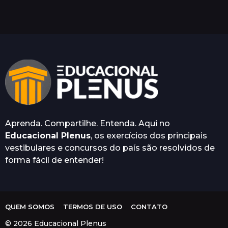
ê
s
a
t
r
á
s
Aprenda. Compartilhe. Entenda. Aqui no
Educacional Plenus
, os exercícios dos principais
vestibulares e concursos do país são resolvidos de
forma fácil de entender!
QUEM SOMOS
TERMOS DE USO
CONTATO
© 2026 Educacional Plenus