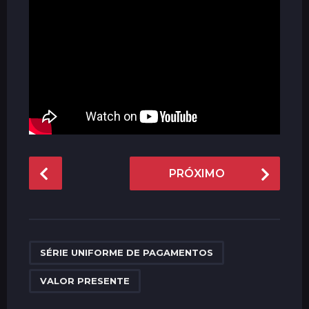
r
á
s
P
PRÓXIMO
o
s
t
P
,
a
SÉRIE UNIFORME DE PAGAMENTOS
g
VALOR PRESENTE
i