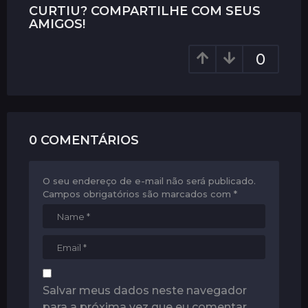
n
CURTIU? COMPARTILHE COM SEUS
a
AMIGOS!
t
i
0
o
n
0 COMENTÁRIOS
O seu endereço de e-mail não será publicado.
Campos obrigatórios são marcados com
*
Salvar meus dados neste navegador
para a próxima vez que eu comentar.