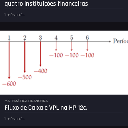
quatro instituições financeiras
1 mês atrás
1
m
ê
s
a
t
r
á
s
MATEMÁTICA FINANCEIRA
Fluxo de Caixa e VPL na HP 12c.
1 mês atrás
1
m