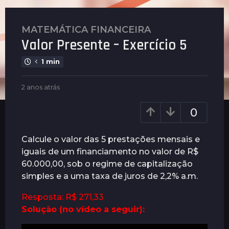
MATEMÁTICA FINANCEIRA
2
Valor Presente – Exercício 5
a
n
1 min
o
s
b
2 anos atrás
2
a
y
a
t
P
n
0
l
r
o
e
s
á
n
a
Calcule o valor das 5 prestações mensais e
s
u
t
iguais de um financiamento no valor de R$
2
s
r
60.000,00, sob o regime de capitalização
a
á
s
simples e a uma taxa de juros de 2,2% a.m.
n
o
Resposta: R$ 271,33
s
Solução (no vídeo a seguir):
a
t