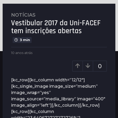
NOTÍCIAS
1
Vestibular 2017 da Uni-FACEF
0
a
tem inscrições abertas
n
o
3 min
s
b
a
10 anos atrás
1
y
0
t
N
a
0
r
o
n
á
t
o
í
s
s
[kc_row][kc_column width=”12/12″]
c
a
1
[kc_single_image image_size=”medium”
i
t
0
image_wrap=”yes”
a
r
a
s
á
image_source=”media_library” image=”400″
s
n
image_align=”left”][/kc_column][/kc_row]
o
[kc_row][kc_column
s
width=”23.640672727272726%”]