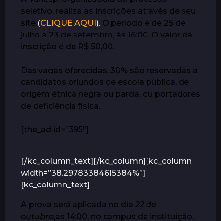
seletivo, realiza as inscrições através de seu
site
(
CLIQUE AQUI
).
O período é de 25 de
julho a 23 de setembro, às 16:00. O valor da
inscrição é de R$ 50,00.
Das vagas oferecidas, 30% são reservadas a
candidatos oriundos de escola pública, de
origem étnica negra ou parda, ou portadores
de deficiência física.
[the_ad id=”395″]
[/kc_column_text][/kc_column][kc_column
width=”38.29783384615384%”]
[kc_column_text]
A prova será aplicada no dia
22 de
outubro
,as 14:00, no campus da instituição,