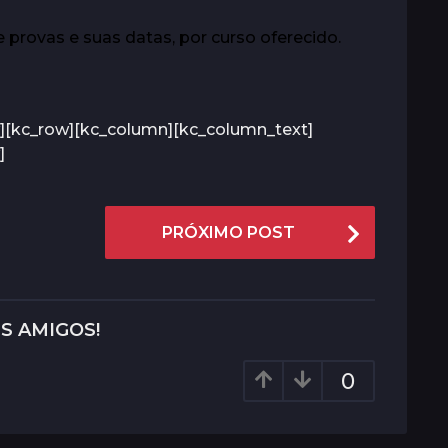
 provas e suas datas, por curso oferecido.
][kc_row][kc_column][kc_column_text]
]
PRÓXIMO POST
S AMIGOS!
0