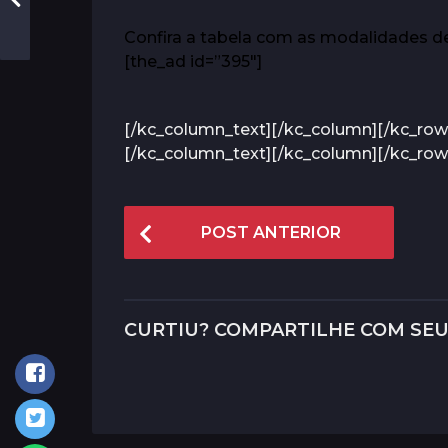
Confira a tabela com as modalidades de
[the_ad id=”395″]
[/kc_column_text][/kc_column][/kc_row
[/kc_column_text][/kc_column][/kc_row
P
POST ANTERIOR
o
s
t
CURTIU? COMPARTILHE COM SEU
P
a
g
i