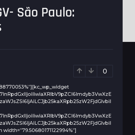
GV- São Paulo:
s
0
288770053%”][kc_wp_widget
InRpdGxlIjoiIiwiaXRlbV9pZCI6Imdyb3VwXzE
aWJsZSI6IjAiLCJjb25kaXRpb25zW2FjdGlvbiI
InRpdGxlIjoiIiwiaXRlbV9pZCI6Imdyb3VwXzE
aWJsZSI6IjAiLCJjb25kaXRpb25zW2FjdGlvbiI
n width=”79.50680171122994%”]