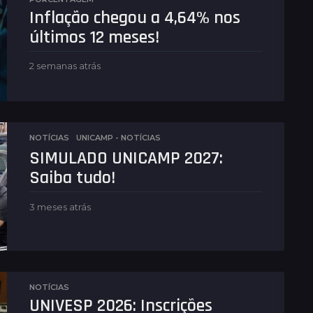
Inflação chegou a 4,64% nos
últimos 12 meses!
2 semanas atrás
2
s
e
m
a
n
NOTÍCIAS
,
UNICAMP - NOTÍCIAS
a
SIMULADO UNICAMP 2027:
s
a
Saiba tudo!
t
r
3 meses atrás
3
á
m
s
e
s
e
s
a
NOTÍCIAS
t
UNIVESP 2026: Inscrições
r