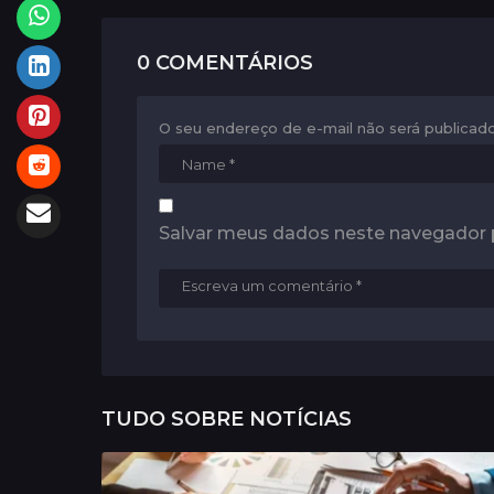
n
a
0 COMENTÁRIOS
t
i
O seu endereço de e-mail não será publicado
o
n
Salvar meus dados neste navegador 
TUDO SOBRE
NOTÍCIAS