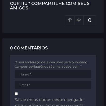
P
CURTIU? COMPARTILHE COM SEUS
a
AMIGOS!
g
0
i
n
a
t
i
0 COMENTÁRIOS
o
n
O seu endereço de e-mail não será publicado.
Campos obrigatórios são marcados com
*
Salvar meus dados neste navegador
para a próxima vez que eu comentar.