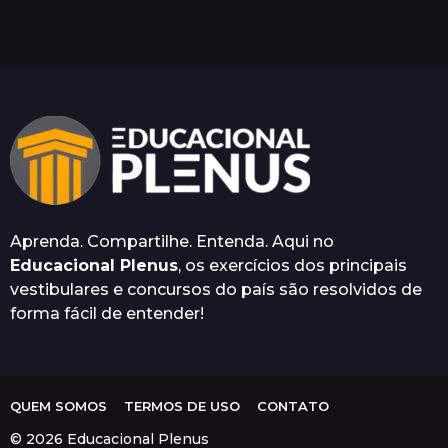
e
s
e
s
a
t
r
á
s
Aprenda. Compartilhe. Entenda. Aqui no
Educacional Plenus
, os exercícios dos principais
vestibulares e concursos do país são resolvidos de
forma fácil de entender!
QUEM SOMOS
TERMOS DE USO
CONTATO
© 2026 Educacional Plenus