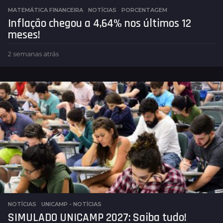
MATEMÁTICA FINANCEIRA
,
NOTÍCIAS
PORCENTAGEM
Inflação chegou a 4,64% nos últimos 12
meses!
2 semanas atrás
2
s
e
m
a
n
a
s
a
t
r
á
s
NOTÍCIAS
,
UNICAMP - NOTÍCIAS
SIMULADO UNICAMP 2027: Saiba tudo!