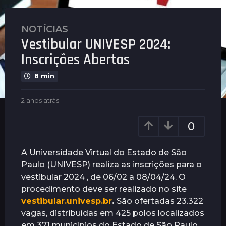
NOTÍCIAS
2
Vestibular UNIVESP 2024:
a
n
Inscrições Abertas
o
8 min
s
a
b
2 anos atrás
2
t
y
a
r
N
n
0
á
o
o
s
t
s
í
a
2
A Universidade Virtual do Estado de São
c
t
a
Paulo (UNIVESP) realiza as inscrições para o
i
r
n
vestibular 2024 , de 06/02 a 08/04/24. O
a
á
o
s
s
procedimento deve ser realizado no site
s
vestibular.univesp.br
.
São ofertadas 23.322
a
vagas, distribuídas em 425 polos localizados
t
em 371 municípios do Estado de São Paulo.