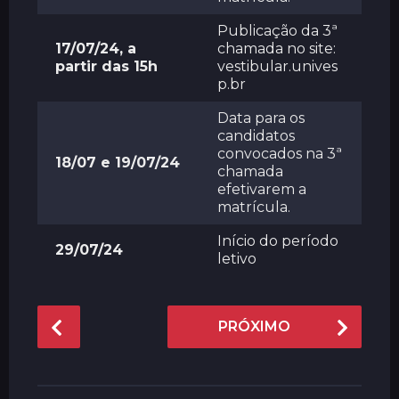
Publicação da 3ª
17/07/24, a
chamada no site:
partir das 15h
vestibular.unives
p.br
Data para os
candidatos
convocados na 3ª
18/07 e 19/07/24
chamada
efetivarem a
matrícula.
Início do período
29/07/24
letivo
P
PRÓXIMO
o
s
t