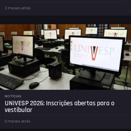
3 meses atrás
3
m
e
s
e
s
a
t
r
á
s
NOTÍCIAS
UNIVESP 2026: Inscrições abertas para o
vestibular
5 meses atrás
5
m