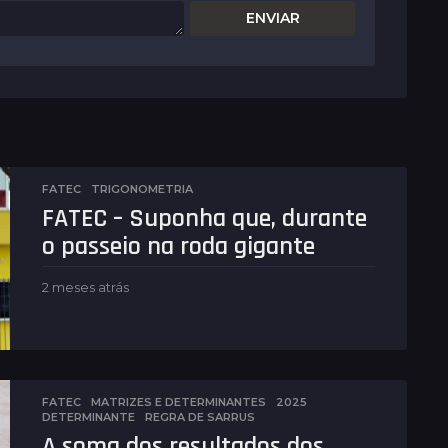
FATEC
,
TRIGONOMETRIA
FATEC – Suponha que, durante
o passeio na roda gigante
2 meses atrás
2
m
e
s
e
s
a
FATEC
,
MATRIZES E DETERMINANTES
2025
,
DETERMINANTE
,
REGRA DE SARRUS
t
A soma dos resultados dos
r