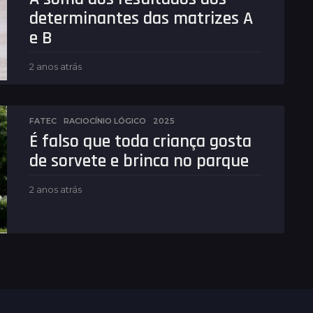
á
determinantes das matrizes A
s
e B
2 anos atrás
2
a
n
o
s
FATEC
,
RACIOCÍNIO LÓGICO
2025
a
É falso que toda criança gosta
t
de sorvete e brinca no parque
r
á
s
2 anos atrás
2
a
n
o
s
a
t
r
á
s