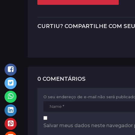
o
s
t
CURTIU? COMPARTILHE COM SEU
P
a
g
i
n
a
0 COMENTÁRIOS
t
i
O seu endereço de e-mail não será publicado
o
n
Salvar meus dados neste navegador 