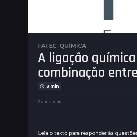
FATEC
,
QUÍMICA
2
A ligação química
a
n
combinação entre
o
s
a
3 min
t
r
b
2 anos atrás
2
á
y
a
s
G
n
u
2
o
i
s
a
m
a
Leia o texto para responder às questõ
n
a
t