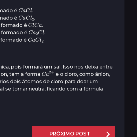
C
a
l
C
ormado é
.
C
a
2
C
l
ormado é
.
C
a
l
C
o formado é
.
C
C
a
l
2
o formado é
.
C
a
2
C
l
o formado é
.
nica, pois formará um sal. Isso nos deixa entre
C
+
a
2
tion, tem a forma
e o cloro, como ânion,
rios dois átomos de cloro para doar um
al se tornar neutra, ficando com a fórmula
PRÓXIMO POST