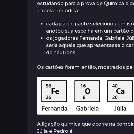
estudando para a prova de Química e d
o
r
r
Tabela Periódica:
ã
á
s
e
s
a
s
cada participante selecionou um is
t
anotou sua escolha em um cartão d
r
os jogadores Fernanda, Gabriela, Jú
á
seria aquele que apresentasse o c
s
de nêutrons.
Os cartões foram, então, mostrados pel
A ligação química que ocorre na combi
Júlia e Pedro é