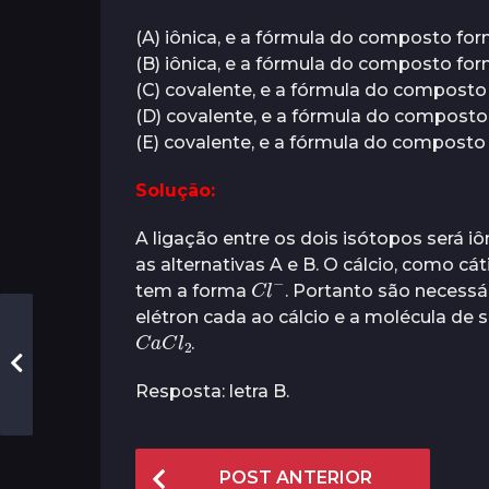
(A) iônica, e a fórmula do composto f
(B) iônica, e a fórmula do composto f
(C) covalente, e a fórmula do compost
(D) covalente, e a fórmula do compost
(E) covalente, e a fórmula do compost
Solução:
A ligação entre os dois isótopos será iô
as alternativas A e B. O cálcio, como cá
C
−
l
tem a forma
. Portanto são necessá
elétron cada ao cálcio e a molécula de s
C
a
2
C
l
.
Resposta: letra B.
P
POST ANTERIOR