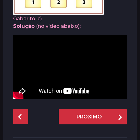
Gabarito: c)
Solução
(no vídeo abaixo):
P
PRÓXIMO
o
s
t