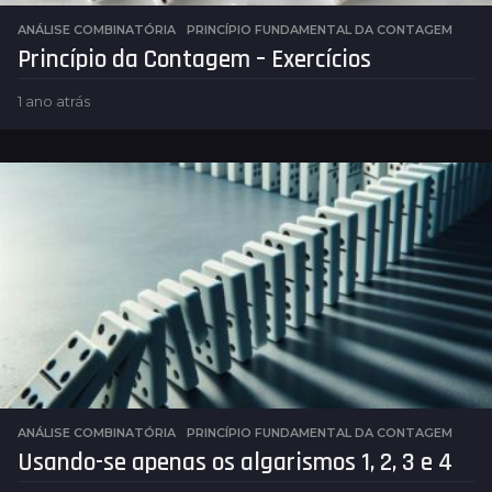
ANÁLISE COMBINATÓRIA
PRINCÍPIO FUNDAMENTAL DA CONTAGEM
Princípio da Contagem – Exercícios
1 ano atrás
1
a
n
o
a
t
r
á
s
ANÁLISE COMBINATÓRIA
PRINCÍPIO FUNDAMENTAL DA CONTAGEM
Usando-se apenas os algarismos 1, 2, 3 e 4