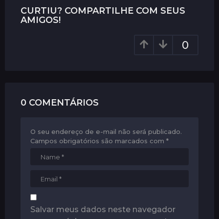
P
CURTIU? COMPARTILHE COM SEUS
a
AMIGOS!
g
0
i
n
a
t
i
0 COMENTÁRIOS
o
n
O seu endereço de e-mail não será publicado.
Campos obrigatórios são marcados com
*
Salvar meus dados neste navegador