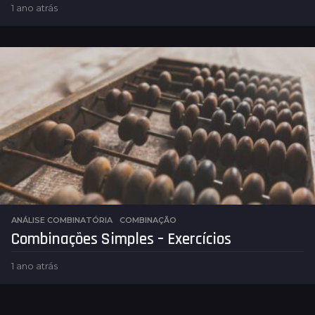
1 ano atrás
1
a
n
o
a
t
r
á
s
ANÁLISE COMBINATÓRIA
COMBINAÇÃO
Combinações Simples – Exercícios
1 ano atrás
1
a
n
o