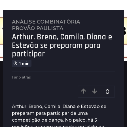
ANÁLISE COMBINATÓRIA
,
1
PROVÃO PAULISTA
a
Arthur, Breno, Camila, Diana e
n
o
Estevão se preparam para
a
participar
t
r
1 min
á
s
b
1 ano atrás
1
y
a
1
P
n
a
0
l
o
n
e
a
n
o
t
Arthur, Breno, Camila, Diana e Estevão se
u
r
a
preparam para participar de uma
s
á
t
competição de dança. No palco, há 5
s
r
posições a serem ocupadas no início da