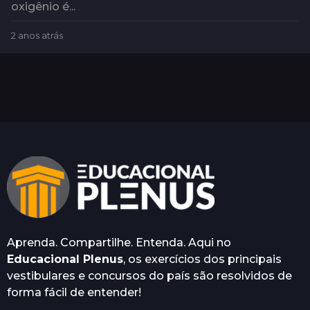
oxigênio é...
2 anos atrás
2
a
n
o
s
a
t
r
á
s
Aprenda. Compartilhe. Entenda. Aqui no
Educacional Plenus
, os exercícios dos principais
vestibulares e concursos do país são resolvidos de
forma fácil de entender!