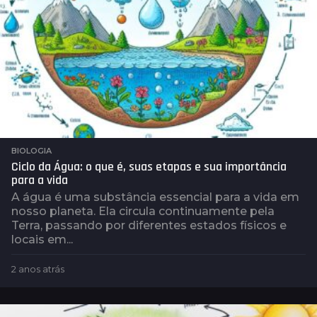
BIOLOGIA
Ciclo da Água: o que é, suas etapas e sua importância
para a vida
A água é uma substância essencial para a vida em
nosso planeta. Ela circula continuamente pela
Terra, passando por diferentes estados físicos e
locais em...
2 anos atrás
2
a
n
o