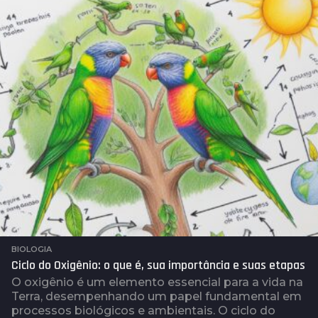
s
a
t
r
á
s
BIOLOGIA
Ciclo do Oxigênio: o que é, sua importância e suas etapas
O oxigênio é um elemento essencial para a vida na
Terra, desempenhando um papel fundamental em
processos biológicos e ambientais. O ciclo do