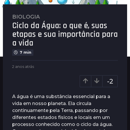
BIOLOGIA
2
Ciclo da Água: o que é, suas
a
n
etapas e sua importância para
o
a vida
s
a
7 min
t
r
b
2 anos atrás
2
y
a
á
P
n
s
-2
l
o
2
e
s
a
n
a
A água é uma substância essencial para a
u
t
n
vida em nosso planeta. Ela circula
s
r
o
continuamente pela Terra, passando por
á
s
s
diferentes estados físicos e locais em um
a
processo conhecido como o ciclo da água.
t