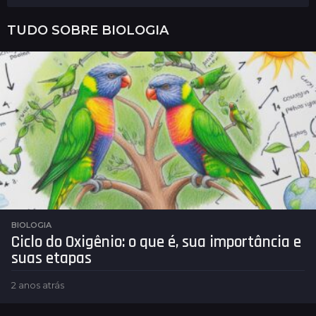
TUDO SOBRE
BIOLOGIA
BIOLOGIA
Ciclo do Oxigênio: o que é, sua importância e
suas etapas
2 anos atrás
2
a
n