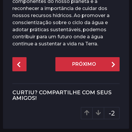
componentes do nosso planeta e a
reconhecer a importância de cuidar dos
nossos recursos hídricos. Ao promover a
conscientização sobre o ciclo da água e
adotar práticas sustentáveis, podemos
contribuir para um futuro onde a água
continue a sustentar a vida na Terra.
P
PRÓXIMO
o
s
t
P
CURTIU? COMPARTILHE COM SEUS
a
AMIGOS!
g
-2
i
n
a