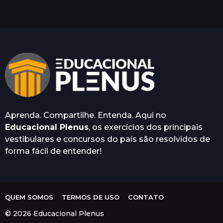
o
s
a
t
r
á
s
Aprenda. Compartilhe. Entenda. Aqui no
Educacional Plenus
, os exercícios dos principais
vestibulares e concursos do país são resolvidos de
forma fácil de entender!
QUEM SOMOS
TERMOS DE USO
CONTATO
© 2026 Educacional Plenus