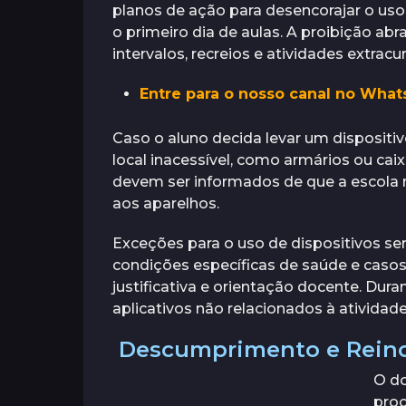
planos de ação para desencorajar o uso 
a
i
á
o primeiro dia de aulas. A proibição a
a
s
t
s
intervalos, recreios e atividades extracur
r
á
Entre para o nosso canal no What
s
Caso o aluno decida levar um dispositi
local inacessível, como armários ou cai
devem ser informados de que a escola 
aos aparelhos.
Exceções para o uso de dispositivos s
condições específicas de saúde e caso
justificativa e orientação docente. Dur
aplicativos não relacionados à ativida
Descumprimento e Reinc
O d
proc