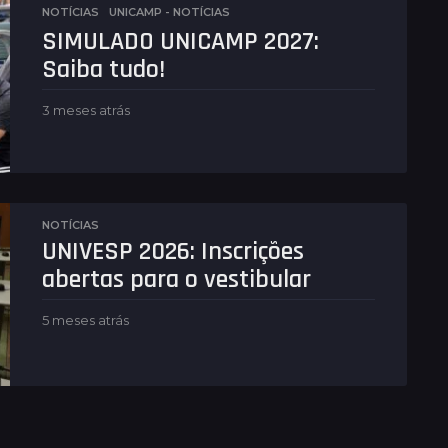
n
NOTÍCIAS
,
UNICAMP - NOTÍCIAS
a
SIMULADO UNICAMP 2027:
s
a
Saiba tudo!
t
r
3 meses atrás
3
á
m
s
e
s
e
s
a
NOTÍCIAS
t
UNIVESP 2026: Inscrições
r
abertas para o vestibular
á
s
5 meses atrás
5
m
e
s
e
s
a