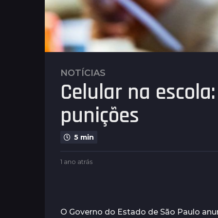
NOTÍCIAS
1
Celular na escola:
a
n
punições
o
a
t
5 min
r
á
b
1 ano atrás
1
s
y
a
1
N
n
o
a
o
t
a
n
í
t
O Governo do Estado de São Paulo anu
o
c
r