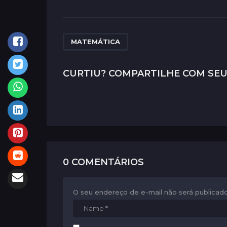
s
t
P
MATEMÁTICA
a
g
CURTIU? COMPARTILHE COM SEU
i
n
a
t
i
0 COMENTÁRIOS
o
n
O seu endereço de e-mail não será publicado