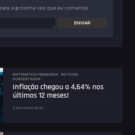
para a próxima vez que eu comentar.
MATEMÁTICA FINANCEIRA
,
NOTÍCIAS
PORCENTAGEM
Inflação chegou a 4,64% nos
últimos 12 meses!
2 semanas atrás
2
s
e
m
a