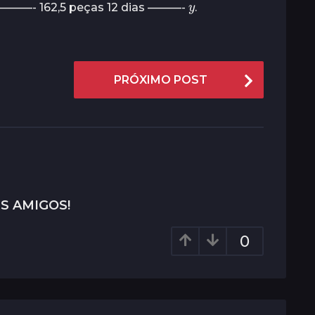
dia ———- 162,5 peças 12 dias ———-
.
PRÓXIMO POST
S AMIGOS!
0