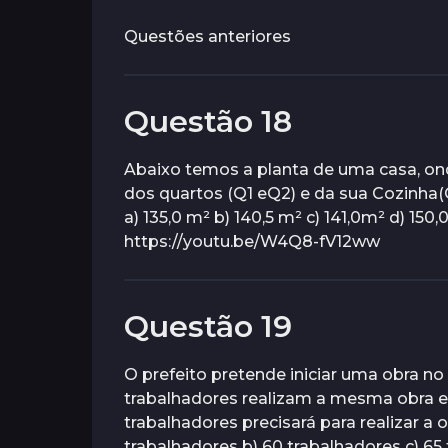
e
s
o
n
a
Questões anteriores
s
u
t
a
s
r
t
á
s
r
Questão 18
á
s
Abaixo temos a planta de uma casa, ond
dos quartos (Q1 eQ2) e da sua Cozinha(
a) 135,0 m² b) 140,5 m² c) 141,0m² d) 15
https://youtu.be/W4Q8-fV12ww
Questão 19
O prefeito pretende iniciar uma obra no 
trabalhadores realizam a mesma obra e
trabalhadores precisará para realizar a
trabalhadores b) 60 trabalhadores c) 65