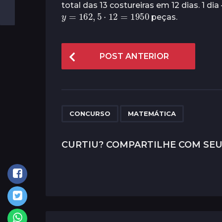
total das 13 costureiras em 12 dias. 1 
y
=
162
,
5
⋅
12
=
1950
peças.
P
POST ANTERIOR
o
s
t
P
,
CONCURSO
MATEMÁTICA
a
g
CURTIU? COMPARTILHE COM SEU
i
n
a
t