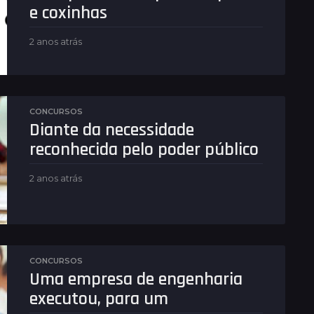
e coxinhas
2 anos atrás
2
a
n
o
s
a
CONCURSOS
t
Diante da necessidade
r
reconhecida pelo poder público
á
s
2 anos atrás
2
a
n
o
s
a
t
CONCURSOS
r
Uma empresa de engenharia
á
executou, para um
s