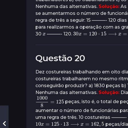
Nenhuma das alternativas.
Solução:
As 
se aumentarmos o número de funcionár
regra de três a seguir: 15 ———- 120 dias
para realizarmos a operação com as gr
x
30
x
=
120
⋅
15
⟶
x
=
6
30
———- 120.
Questão 20
Dez costureiras trabalhando em oito di
costureiras trabalharem no mesmo ritm
conseguirão produzir? a) 1830 peças b)
Nenhuma das alternativas.
Solução:
Dia
1000
125
8
=
peças, isto é, o total de p
aumentar o número de funcionárias para
uma regra de três. 10 costureiras ———-
10
x
=
125
⋅
13
⟶
x
=
162
,
5
peças/dia