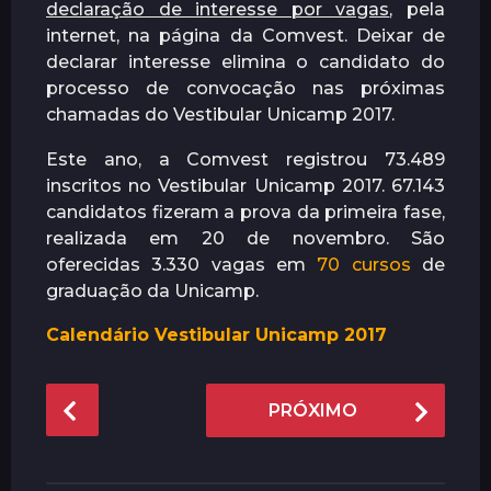
declaração de interesse por vagas
, pela
internet, na página da Comvest. Deixar de
declarar interesse elimina o candidato do
processo de convocação nas próximas
chamadas do Vestibular Unicamp 2017.
Este ano, a Comvest registrou 73.489
inscritos no Vestibular Unicamp 2017. 67.143
candidatos fizeram a prova da primeira fase,
realizada em 20 de novembro. São
oferecidas 3.330 vagas em
70 cursos
de
graduação da Unicamp.
Calendário Vestibular Unicamp 2017
P
PRÓXIMO
o
s
t