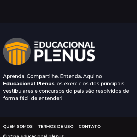
e
s
e
s
a
t
r
á
s
Aprenda. Compartilhe. Entenda. Aqui no
Educacional Plenus
, os exercícios dos principais
vestibulares e concursos do país são resolvidos de
forma fácil de entender!
QUEM SOMOS
TERMOS DE USO
CONTATO
© 2026 Educacional Plenus