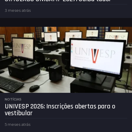
3 meses atrás
3
m
e
s
e
s
a
t
r
á
s
NOTÍCIAS
UNIVESP 2026: Inscrições abertas para o
vestibular
5 meses atrás
5
m