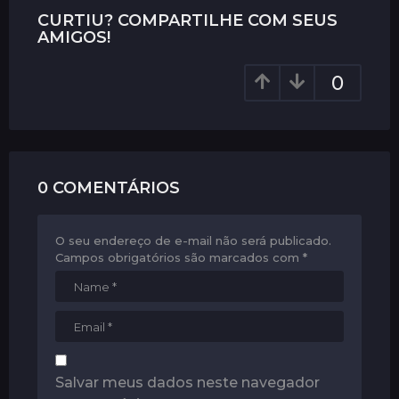
P
CURTIU? COMPARTILHE COM SEUS
a
AMIGOS!
g
0
i
n
a
t
i
0 COMENTÁRIOS
o
n
O seu endereço de e-mail não será publicado.
Campos obrigatórios são marcados com
*
Salvar meus dados neste navegador