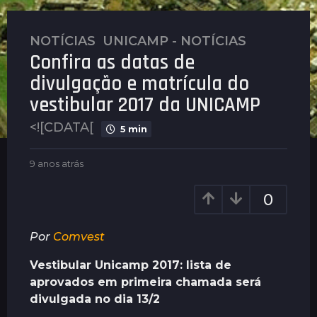
NOTÍCIAS
,
UNICAMP - NOTÍCIAS
9
Confira as datas de
a
n
divulgação e matrícula do
o
vestibular 2017 da UNICAMP
s
a
<![CDATA[
5 min
t
r
b
9 anos atrás
9
á
y
a
N
n
s
0
o
o
9
t
s
a
í
a
Por
Comvest
c
n
t
i
r
o
Vestibular Unicamp 2017: lista de
a
á
s
aprovados em primeira chamada será
s
s
a
divulgada no dia 13/2
t