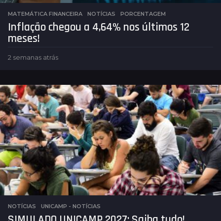
MATEMÁTICA FINANCEIRA
,
NOTÍCIAS
PORCENTAGEM
Inflação chegou a 4,64% nos últimos 12
meses!
2 semanas atrás
2
s
e
m
a
n
a
s
a
t
r
á
s
NOTÍCIAS
,
UNICAMP - NOTÍCIAS
SIMULADO UNICAMP 2027: Saiba tudo!