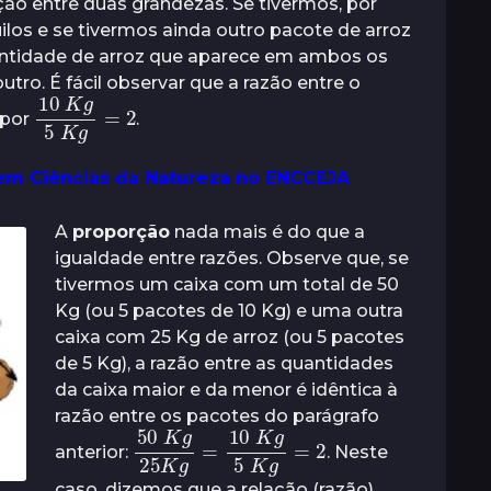
o entre duas grandezas. Se tivermos, por
los e se tivermos ainda outro pacote de arroz
ntidade de arroz que aparece em ambos os
tro. É fácil observar que a razão entre o
10
K
=
g
2
5
K
g
 por
.
 em Ciências da Natureza no ENCCEJA
A
proporção
nada mais é do que a
igualdade entre razões. Observe que, se
tivermos um caixa com um total de 50
Kg (ou 5 pacotes de 10 Kg) e uma outra
caixa com 25 Kg de arroz (ou 5 pacotes
de 5 Kg), a razão entre as quantidades
da caixa maior e da menor é idêntica à
razão entre os pacotes do parágrafo
50
K
g
25
K
K
g
g
=
2
=
10
K
g
5
anterior:
. Neste
caso, dizemos que a relação (razão)