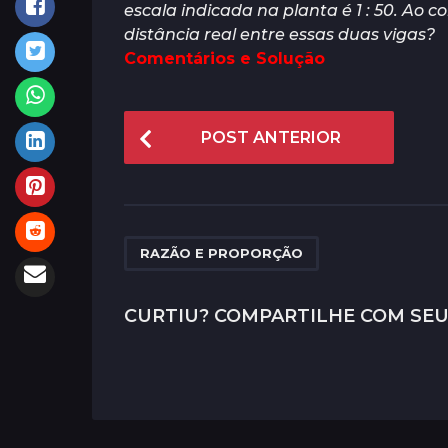
escala indicada na planta é 1 : 50. Ao c
distância real entre essas duas vigas?
Comentários e Solução
P
POST ANTERIOR
o
s
t
P
RAZÃO E PROPORÇÃO
a
g
CURTIU? COMPARTILHE COM SEU
i
n
a
t