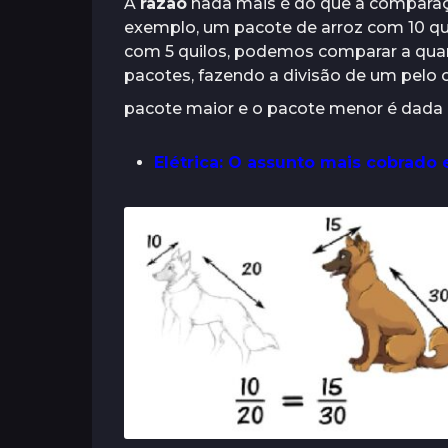
A
razão
nada mais é do que a comparaçã
s
exemplo, um pacote de arroz com 10 qui
com 5 quilos, podemos comparar a qua
pacotes, fazendo a divisão de um pelo ou
pacote maior e o pacote menor é dada
Elétrica: O assunto mais cobrado