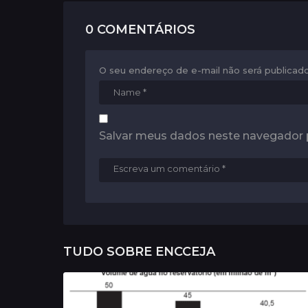
i
0 COMENTÁRIOS
o
n
O seu endereço de e-mail não será publicado
Salvar meus dados neste navegador 
TUDO SOBRE
ENCCEJA