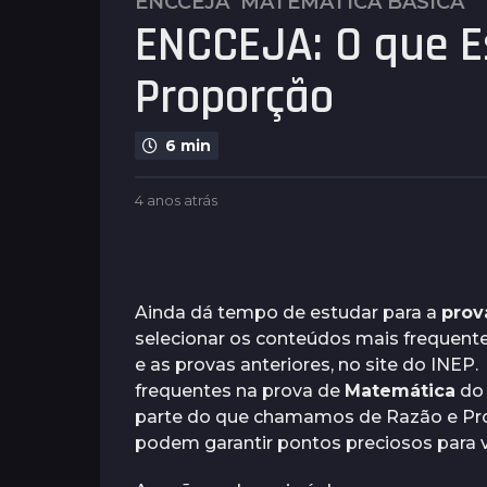
ENCCEJA
MATEMÁTICA BÁSICA
4
ENCCEJA: O que E
a
n
Proporção
o
s
a
6 min
t
r
b
4 anos atrás
4
á
y
a
s
P
n
l
4
o
e
s
a
n
a
Ainda dá tempo de estudar para a
prov
n
u
t
selecionar os conteúdos mais frequent
o
s
r
e as provas anteriores, no site do INE
á
s
s
frequentes na prova de
Matemática
do
a
parte do que chamamos de Razão e Pro
t
podem garantir pontos preciosos para v
r
á