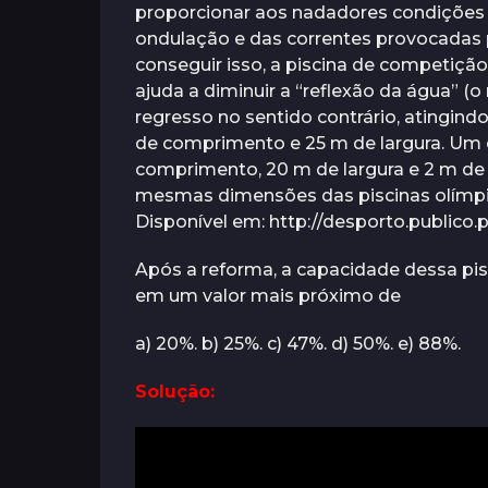
proporcionar aos nadadores condições i
o
s
r
ondulação e das correntes provocadas
á
s
s
conseguir isso, a piscina de competiç
a
ajuda a diminuir a “reflexão da água” (
t
regresso no sentido contrário, atingind
r
de comprimento e 25 m de largura. Um c
á
comprimento, 20 m de largura e 2 m de
s
mesmas dimensões das piscinas olímpi
Disponível em: http://desporto.publico.p
Após a reforma, a capacidade dessa pisc
em um valor mais próximo de
a) 20%. b) 25%. c) 47%. d) 50%. e) 88%.
Solução: