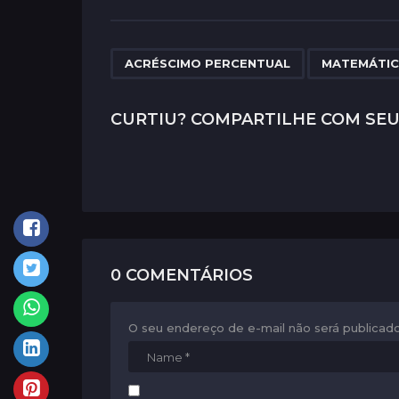
s
t
P
,
ACRÉSCIMO PERCENTUAL
MATEMÁTI
a
g
CURTIU? COMPARTILHE COM SEU
i
n
a
t
i
0 COMENTÁRIOS
o
n
O seu endereço de e-mail não será publicado