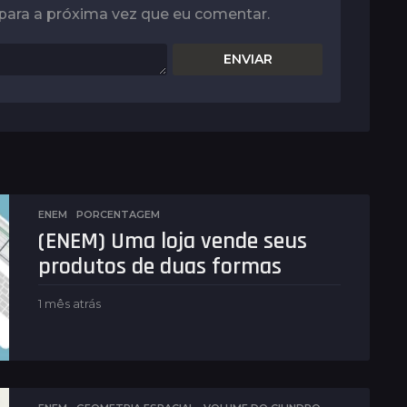
para a próxima vez que eu comentar.
ENEM
,
PORCENTAGEM
(ENEM) Uma loja vende seus
produtos de duas formas
1 mês atrás
1
m
ê
s
a
t