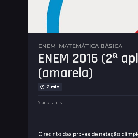
ENEM
,
MATEMÁTICA BÁSICA
9
ENEM 2016 (2ª apl
a
n
(amarela)
o
s
a
2 min
t
r
b
9 anos atrás
2
á
y
a
s
P
n
l
2
o
e
s
a
n
a
O recinto das provas de natação olímpi
n
u
t