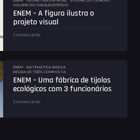
r
ENEM
,
GEOMETRIA ESPACIAL
VOLUME DO CILINDRO
,
VOLUME DO PARALELEPÍPEDO
á
ENEM – A figura ilustra o
s
projeto visual
5 meses atrás
5
m
e
s
e
s
ENEM
,
MATEMÁTICA BÁSICA
a
REGRA DE TRÊS COMPOSTA
t
ENEM – Uma fábrica de tijolos
r
ecológicos com 3 funcionários
á
s
5 meses atrás
5
m
e
s
e
s
a