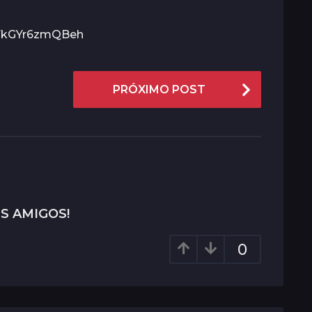
V7kGYr6zmQBeh
PRÓXIMO POST
S AMIGOS!
0