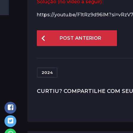
Solução (no vídeo a seguir):
https://youtu.be/F1tRz9d96IM?si=vRz
P
POST ANTERIOR
o
s
t
P
2024
a
g
CURTIU? COMPARTILHE COM SEU
i
n
a
t