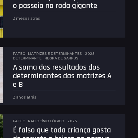
o passeio na roda gigante
2 meses atrás
2
m
e
s
e
s
a
FATEC
,
MATRIZES E DETERMINANTES
2025
,
DETERMINANTE
,
REGRA DE SARRUS
t
A soma dos resultados dos
r
á
determinantes das matrizes A
s
e B
2 anos atrás
2
a
n
o
s
FATEC
,
RACIOCÍNIO LÓGICO
2025
a
É falso que toda criança gosta
t