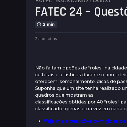
FATEC
RACIOCÍNIO LÓGICO
3
FATEC 24 – Quest
a
n
o
2 min
s
a
b
3 anos atrás
3
t
y
a
r
P
n
l
á
o
e
s
s
n
a
Não faltam opções de “rolês” na cidade
3
u
t
culturais e artísticos durante o ano inte
a
s
r
oferecem, semanalmente, dicas de pass
á
n
s
Suponha que um site tenha realizado u
o
quadros que mostram as
s
classificações obtidas por 40 “rolês” pa
a
classificado apenas uma vez em cada q
t
r
Veja mais questões corrigidas da
á