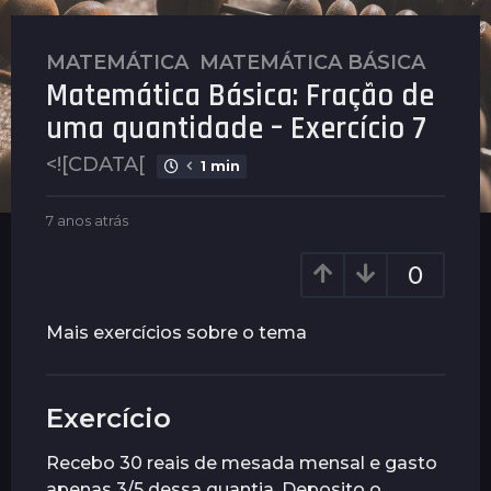
MATEMÁTICA
,
MATEMÁTICA BÁSICA
7
Matemática Básica: Fração de
a
n
uma quantidade – Exercício 7
o
<![CDATA[
1 min
s
a
b
t
7 anos atrás
7
y
a
r
P
n
0
á
l
o
s
e
s
n
a
7
Mais exercícios sobre o tema
u
t
a
s
r
n
á
o
s
Exercício
s
a
Recebo 30 reais de mesada mensal e gasto
t
apenas 3/5 dessa quantia. Deposito o